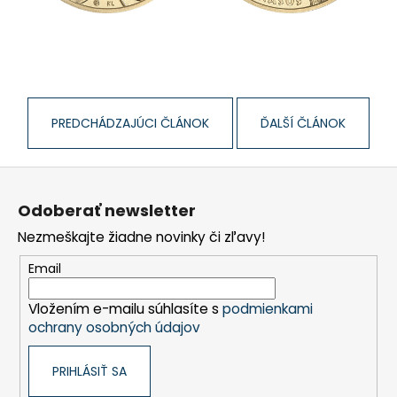
á
j
s
ť
?
PREDCHÁDZAJÚCI ČLÁNOK
ĎALŠÍ ČLÁNOK
Z
á
HĽADAŤ
Odoberať newsletter
p
Nezmeškajte žiadne novinky či zľavy!
ä
t
Email
O
i
d
Vložením e-mailu súhlasíte s
podmienkami
e
p
ochrany osobných údajov
o
r
PRIHLÁSIŤ SA
ú