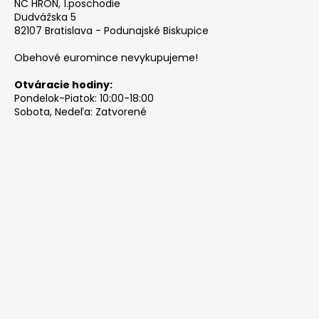
NC HRON, 1.poschodie
Dudvážska 5
82107 Bratislava - Podunajské Biskupice
Obehové euromince nevykupujeme!
Otváracie hodiny:
Pondelok-Piatok: 10:00-18:00
Sobota, Nedeľa: Zatvorené