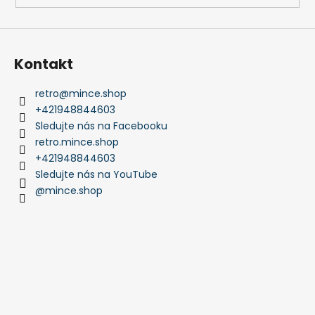
č
a
m
e
Kontakt
retro
@
mince.shop
+421948844603
Sledujte nás na Facebooku
retro.mince.shop
+421948844603
Sledujte nás na YouTube
@mince.shop