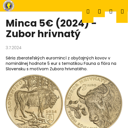
K
Prejsť
na
o
Hľadať
Prihlásen
Náku
M
obsah
Späť
Späť
š
Minca 5€ (2024) -
í
Č
Zubor hrivnatý
k
košík
o
p
3.7.2024
o
Séria zberateľských euromincí z obyčajných kovov v
t
nominálnej hodnote 5 eur s tematikou Fauna a flóra na
r
Slovensku s motívom Zubora hrivnatého.
e
b
u
j
e
t
e
n