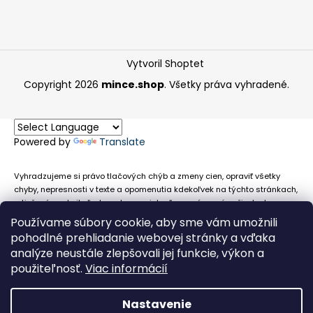
Vytvoril Shoptet
Copyright 2026
mince.shop
. Všetky práva vyhradené.
Powered by
Translate
Vyhradzujeme si právo tlačových chýb a zmeny cien, opraviť všetky
chyby, nepresnosti v texte a opomenutia kdekoľvek na týchto stránkach,
a tiež právo akejkoľvek osobe zamietnuť neoprávnenú požiadavku na
chybne uvedený text. Na stránkach sa môžu vyskytnúť technické
Používame súbory cookie, aby sme vám umožnili
nepresnosti a typografické chyby alebo opomenutia v súvislosti s
pohodlné prehliadanie webovej stránky a vďaka
informáciami zobrazenými na týchto stránkach, nevyplýva nám žiadna
analýze neustále zlepšovali jej funkcie, výkon a
povinnosť ani zodpovednosť v prípade, že sa spoliehajú na nepresné
použiteľnosť.
Viac informácií
informácie poskytované na týchto stránkach.
Nastavenie