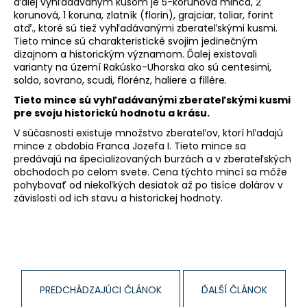
ďalej vyhľadávaným kusom je 5-korunová minca, 2
á
korunová, 1 koruna, zlatník (florin), grajciar, toliar, forint
atď., ktoré sú tiež vyhľadávanými zberateľskými kusmi.
j
Tieto mince sú charakteristické svojim jedinečným
s
dizajnom a historickým významom. Ďalej existovali
ť
varianty na území Rakúsko-Uhorska ako sú centesimi,
soldo, sovrano, scudi, florénz, haliere a fillére.
?
Tieto mince sú vyhľadávanými zberateľskými kusmi
pre svoju historickú hodnotu a krásu.
V súčasnosti existuje množstvo zberateľov, ktorí hľadajú
mince z obdobia Franca Jozefa I. Tieto mince sa
predávajú na špecializovaných burzách a v zberateľských
HĽADAŤ
obchodoch po celom svete. Cena týchto mincí sa môže
pohybovať od niekoľkých desiatok až po tisíce dolárov v
závislosti od ich stavu a historickej hodnoty.
O
d
p
o
r
PREDCHÁDZAJÚCI ČLÁNOK
ĎALŠÍ ČLÁNOK
ú