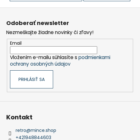
č
a
Z
m
á
e
Odoberať newsletter
p
Nezmeškajte žiadne novinky či zľavy!
ä
t
Email
i
Vložením e-mailu súhlasíte s
podmienkami
e
ochrany osobných údajov
PRIHLÁSIŤ SA
Kontakt
retro
@
mince.shop
+421948844603