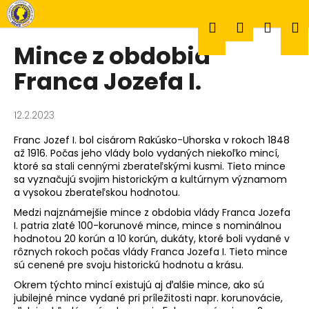
K
Prejsť
na
o
Hľadať
Prihlásen
Náku
M
obsah
Späť
Späť
š
Mince z obdobia
í
Č
Franca Jozefa I.
k
košík
o
p
12.2.2023
o
Franc Jozef I. bol cisárom Rakúsko-Uhorska v rokoch 1848
t
až 1916. Počas jeho vlády bolo vydaných niekoľko mincí,
r
ktoré sa stali cennými zberateľskými kusmi. Tieto mince
e
sa vyznačujú svojim historickým a kultúrnym významom
a vysokou zberateľskou hodnotou.
b
Medzi najznámejšie mince z obdobia vlády Franca Jozefa
u
I. patria zlaté 100-korunové mince, mince s nominálnou
j
hodnotou 20 korún a 10 korún, dukáty, ktoré boli vydané v
e
rôznych rokoch počas vlády Franca Jozefa I. Tieto mince
sú cenené pre svoju historickú hodnotu a krásu.
t
Okrem týchto mincí existujú aj ďalšie mince, ako sú
e
jubilejné mince vydané pri príležitosti napr. korunovácie,
n