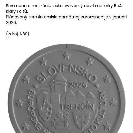
Prvú cenu a realizáciu získal výtvarný návrh autorky BcA.
á
Kláry Fojtů.
j
Plánovaný termín emisie pamätnej euromince je v januári
s
2026.
ť
(zdroj: NBS)
?
HĽADAŤ
O
d
p
o
r
ú