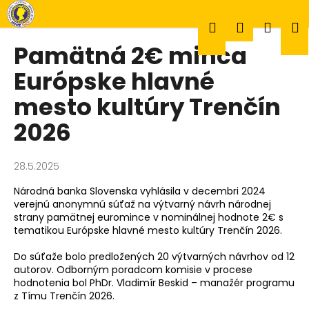
K
Prejsť
na
o
Hľadať
Prihlásen
Náku
M
obsah
Späť
Späť
š
Pamätná 2€ minca
í
Č
Európske hlavné
k
košík
o
mesto kultúry Trenčín
p
2026
o
t
r
28.5.2025
e
Národná banka Slovenska vyhlásila v decembri 2024
b
verejnú anonymnú súťaž na výtvarný návrh národnej
u
strany pamätnej euromince v nominálnej hodnote 2€ s
tematikou Európske hlavné mesto kultúry Trenčín 2026.
j
e
Do súťaže bolo predložených 20 výtvarných návrhov od 12
t
autorov. Odborným poradcom komisie v procese
hodnotenia bol PhDr. Vladimír Beskid – manažér programu
e
z Tímu Trenčín 2026.
n