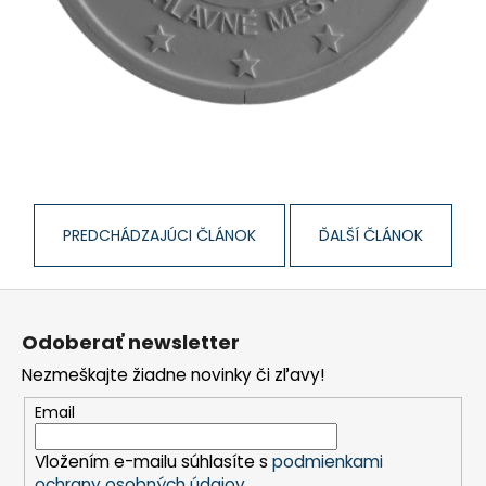
č
a
m
e
PREDCHÁDZAJÚCI ČLÁNOK
ĎALŠÍ ČLÁNOK
Z
á
Odoberať newsletter
p
Nezmeškajte žiadne novinky či zľavy!
ä
t
Email
i
Vložením e-mailu súhlasíte s
podmienkami
e
ochrany osobných údajov