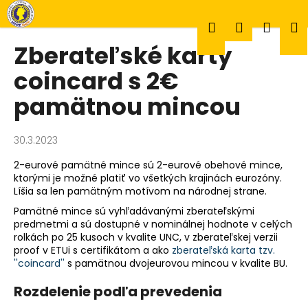
K
Prejsť
na
o
Hľadať
Prihlásen
Náku
M
obsah
Späť
Späť
š
Zberateľské karty
í
Č
coincard s 2€
k
košík
o
pamätnou mincou
p
o
30.3.2023
t
r
2-eurové pamätné mince sú 2-eurové obehové mince,
ktorými je možné platiť vo všetkých krajinách eurozóny.
e
Líšia sa len pamätným motívom na národnej strane.
b
Pamätné mince sú vyhľadávanými zberateľskými
u
predmetmi a sú dostupné v nominálnej hodnote v celých
j
rolkách po 25 kusoch v kvalite UNC, v zberateľskej verzii
e
proof v ETUi s certifikátom a ako
z
berateľská karta tzv.
''coincard''
s pamätnou dvojeurovou mincou v kvalite BU.
t
e
Rozdelenie podľa prevedenia
n