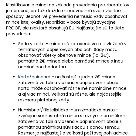
Klasifikovanie mincí na základe prevedenia pre zberateľov
á
je náročné, pretože každá mincovňa má svoje vlastné
j
spôsoby. Jednotlivé prevedenia nemusia vždy obsahovať
s
mince istej kvality. Napríklad v boxe bývajú zvyčajne
PROOF, ale niektoré obsahujú BU. Najčastejšie sú to tieto
ť
prevedenia:
?
Sada v karte - mince sú zatavené vo fólii vložené v
tematických papierových obaloch. Sady môžu
obsahovať všetky obehové mince (1c-2€),
pamätné 2€ mince alebo pamätné mince s inou
nominálnou hodnotou.
HĽADAŤ
Karta/coincard
- najčastejšie jedna 2€ minca
zatavená vo fólii a vložená v papierovom obale.
Karta môže obsahovať rôzne iné nominálne mince
a aj viac mincí. Veľkosti sú rôzne, ale najčastejšie
O
rozmeru platobnej karty.
d
p
Numisbrief/filatelisticko-numizmatická busta -
zvyčajne samostatná minca s rôznym nominálom
o
zatavená vo fólii a vložená v papierovom obale s
r
pamätnou známkou súvisiacou s danou témou.
ú
Rozmer je najčastejšie veľkosti poštovej pohľadnice.