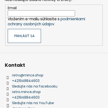
ä
t
Email
i
Vložením e-mailu súhlasíte s
podmienkami
e
ochrany osobných údajov
PRIHLÁSIŤ SA
Kontakt
retro
@
mince.shop
+421948844603
Sledujte nás na Facebooku
retro.mince.shop
+421948844603
Sledujte nás na YouTube