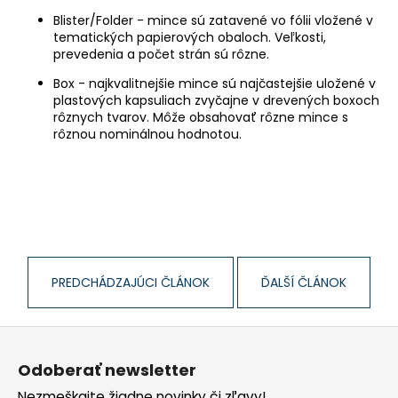
č
a
Blister/Folder - mince sú zatavené vo fólii vložené v
tematických papierových obaloch. Veľkosti,
m
prevedenia a počet strán sú rôzne.
e
Box - najkvalitnejšie mince sú najčastejšie uložené v
plastových kapsuliach zvyčajne v drevených boxoch
rôznych tvarov. Môže obsahovať rôzne mince s
rôznou nominálnou hodnotou.
PREDCHÁDZAJÚCI ČLÁNOK
ĎALŠÍ ČLÁNOK
Z
á
Odoberať newsletter
p
Nezmeškajte žiadne novinky či zľavy!