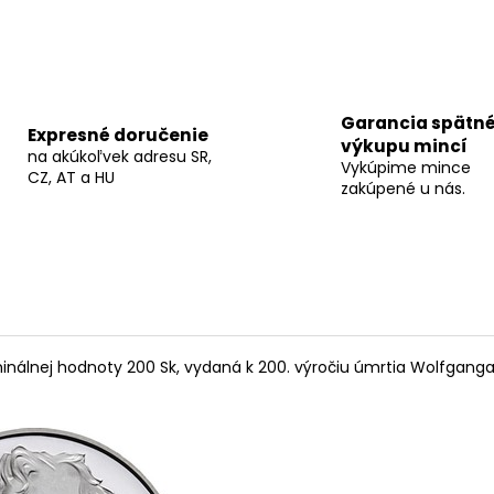
Garancia spätn
Expresné doručenie
výkupu mincí
na akúkoľvek adresu SR,
Vykúpime mince
CZ, AT a HU
zakúpené u nás.
inálnej hodnoty 200 Sk, vydaná k 200. výročiu úmrtia Wolfgan