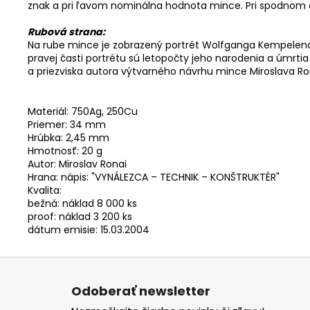
znak a pri ľavom nominálna hodnota mince. Pri spodnom o
Rubová strana:
Na rube mince je zobrazený portrét Wolfganga Kempelena,
pravej časti portrétu sú letopočty jeho narodenia a úmrti
a priezviska autora výtvarného návrhu mince Miroslava R
Materiál: 750Ag, 250Cu
Priemer: 34 mm
Hrúbka: 2,45 mm
Hmotnosť: 20 g
Autor: Miroslav Ronai
Hrana: nápis: "VYNÁLEZCA – TECHNIK – KONŠTRUKTÉR"
Kvalita:
bežná: náklad 8 000 ks
proof: náklad 3 200 ks
dátum emisie: 15.03.2004
Z
á
Odoberať newsletter
p