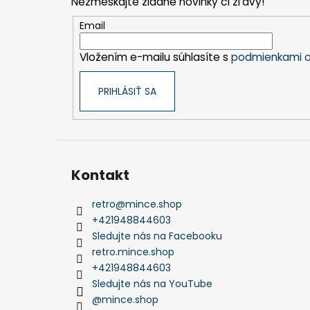
Nezmeškajte žiadne novinky či zľavy!
ä
t
Email
i
Vložením e-mailu súhlasíte s
podmienkami o
e
PRIHLÁSIŤ SA
Kontakt
retro
@
mince.shop
+421948844603
Sledujte nás na Facebooku
retro.mince.shop
+421948844603
Sledujte nás na YouTube
@mince.shop