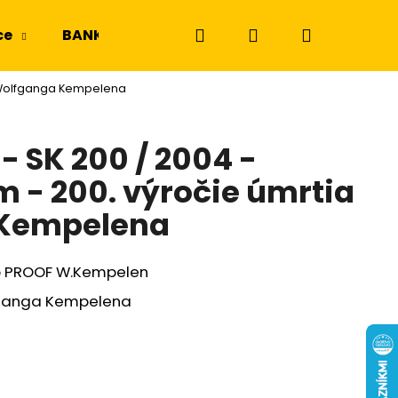
Hľadať
Prihlásenie
Nákupný
ce
BANKOVKY
NGC a PMG
Odznaky a m
a Wolfganga Kempelena
košík
- SK 200 / 2004 -
- 200. výročie úmrtia
Kempelena
o PROOF W.Kempelen
fganga Kempelena