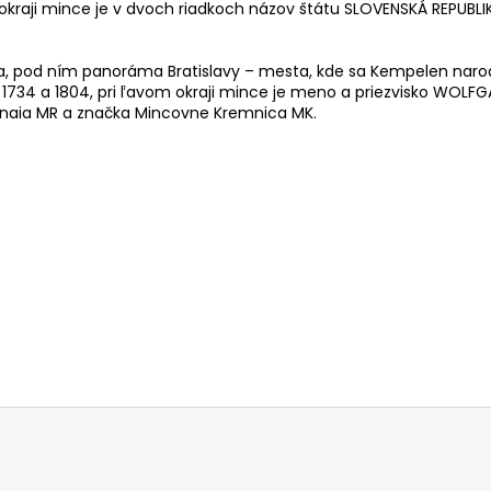
kraji mince je v dvoch riadkoch názov štátu SLOVENSKÁ REPUBLI
 pod ním panoráma Bratislavy – mesta, kde sa Kempelen narodil 
a 1734 a 1804, pri ľavom okraji mince je meno a priezvisko WOL
onaia MR a značka Mincovne Kremnica MK.