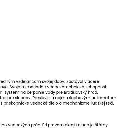
popredným vzdelancom svojej doby. Zastával viaceré
slave. Svoje mimoriadne vedeckotechnické schopnosti
ril systém na čerpanie vody pre Bratislavský hrad,
 stroj pre slepcov. Preslávil sa najmä šachovým automatom
iež priekopnícke vedecké dielo o mechanizme ľudskej reči,
ho vedeckých prác. Pri pravom okraji mince je štátny