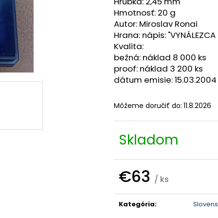
Hrúbka: 2,45 mm
Hmotnosť: 20 g
Autor: Miroslav Ronai
Hrana: nápis: "VYNÁLEZCA
Kvalita:
bežná: náklad 8 000 ks
proof: náklad 3 200 ks
dátum emisie: 15.03.2004
Môžeme doručiť do:
11.8.2026
Skladom
€63
/ ks
Jednotková
cena:
Kategória
:
Slovens