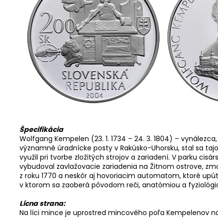
Špecifikácia
Wolfgang Kempelen (23. 1. 1734 – 24. 3. 1804) – vynálezca,
významné úradnícke posty v Rakúsko-Uhorsku, stal sa taj
využil pri tvorbe zložitých strojov a zariadení. V parku c
vybudoval zavlažovacie zariadenia na Žitnom ostrove, zmo
z roku 1770 a neskôr aj hovoriacim automatom, ktoré upúta
v ktorom sa zaoberá pôvodom reči, anatómiou a fyziológi
Lícna strana:
Na líci mince je uprostred mincového poľa Kempelenov naj