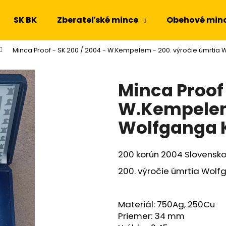
SK BK
Zberateľské mince
Obehové min
Minca Proof - SK 200 / 2004 - W.Kempelem - 200. výročie úmrti
Čo potrebujete nájsť?
Minca Proof 
HĽADAŤ
W.Kempelem 
Wolfganga 
Odporúčame
200 korún 2004 Slovensk
200. výročie úmrtia Wol
Materiál: 750Ag, 250Cu
Priemer: 34 mm