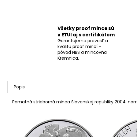
Všetky proof mince sú
v ETUI aj s certifikátom
Garantujeme pravosť a
kvalitu proof mincí -
pôvod NBS a mincovňa
Kremnica.
Popis
Pamätná strieborná minca Slovenskej republiky 2004, nom