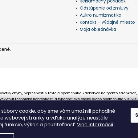
Reklamačný poriadok
Odstúpenie od zmluvy
Aukro numizmatika
Kontakt - Výdajné miesto
Moja objednávka
dené.
všetky chyby, nepresnosti v texte a opomenutia kdekoľvek na týchto stránkach,
skytnúť technické nepresnosti a typografické chyby alebo opomenutia v súvisl
 že sa spoliehajú na nepresné informácie poskytované na týchto stránkach.
súbory cookie, aby sme vám umožnili pohodlné
ie webovej stránky a vďaka analýze neustále
jej funkcie, výkon a použiteľnosť.
Viac informácií