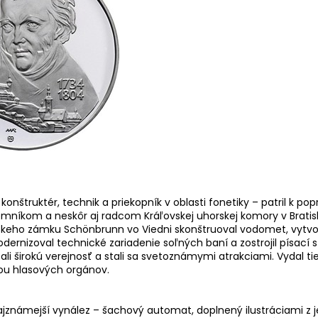
 konštruktér, technik a priekopník v oblasti fonetiky – patril k 
omníkom a neskôr aj radcom Kráľovskej uhorskej komory v Brati
isárskeho zámku Schönbrunn vo Viedni skonštruoval vodomet, vytvo
dernizoval technické zariadenie soľných baní a zostrojil písací
li širokú verejnosť a stali sa svetoznámymi atrakciami. Vydal t
ou hlasových orgánov.
známejší vynález – šachový automat, doplnený ilustráciami z je