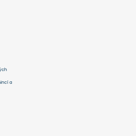
ých
incí a