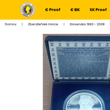
K
Prejsť
na
o
€ Proof
€ BK
SK Proof
obsah
Späť
Späť
š
do
do
í
Domov
Zberateľské mince
Slovensko 1993 - 2008
k
obchodu
obchodu