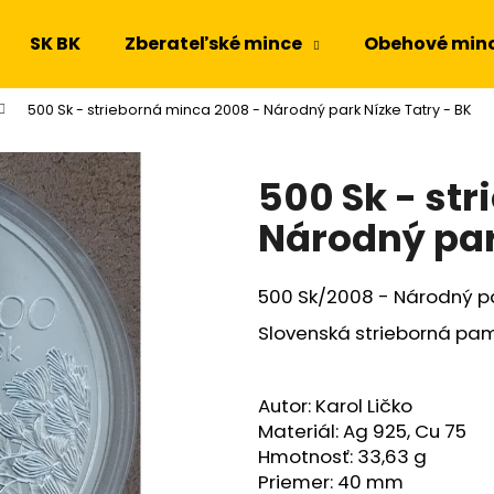
SK BK
Zberateľské mince
Obehové min
500 Sk - strieborná minca 2008 - Národný park Nízke Tatry - BK
Čo potrebujete nájsť?
500 Sk - st
HĽADAŤ
Národný par
500 Sk/2008 - Národný pa
Odporúčame
Slovenská strieborná p
Autor: Karol Ličko
Materiál: Ag 925, Cu 75
Hmotnosť: 33,63 g
Priemer: 40 mm