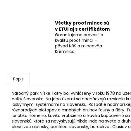
Všetky proof mince sú
v ETUI aj s certifikátom
Garantujeme pravosť a
kvalitu proof mincí -
pôvod NBS a mincovňa
Kremnica.
Popis
Národný park Nízke Tatry bol vyhlásený v roku 1978 na úze
celky Slovenska. Na jeho území sa nachádzajú rozsiahle k
jaskynnými systémami na Slovensku. Rozpätie nadmorskej 
rôznorodých biotopov a mnohých druhov fauny a flóry. Tu 
jariabka hôrneho, kuvika vrabčieho či kuvika kapcavého 
slovenskú, ktoré sa nevyskytujú nikde inde na svete a dr
plesnivec alpínsky, poniklec slovenský, horcokvet Clusiov 