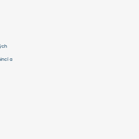
ých
incí a