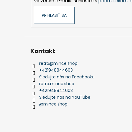
Vložením e-mailu súhlasíte s
podmienkami o
e
PRIHLÁSIŤ SA
Kontakt
retro
@
mince.shop
+421948844603
Sledujte nás na Facebooku
retro.mince.shop
+421948844603
Sledujte nás na YouTube
@mince.shop