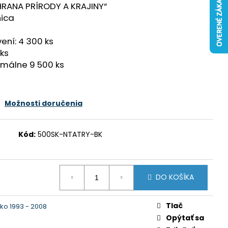
CHRANA PRÍRODY A KRAJINY“
nica
ení: 4 300 ks
 ks
imálne 9 500 ks
Možnosti doručenia
Kód:
500SK-NTATRY-BK
DO KOŠÍKA
Tlač
ko 1993 - 2008
Opýtať sa