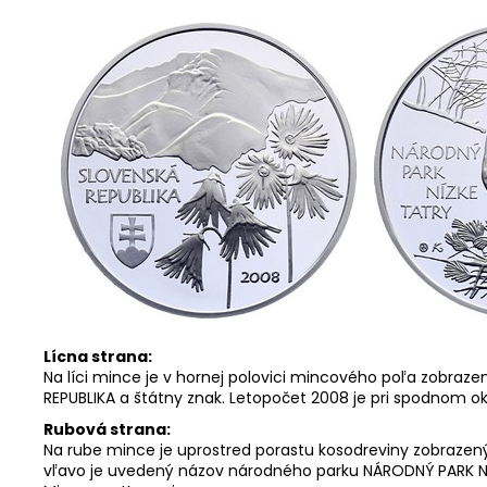
Lícna strana:
Na líci mince je v hornej polovici mincového poľa zobraze
REPUBLIKA a štátny znak. Letopočet 2008 je pri spodnom ok
Rubová strana:
Na rube mince je uprostred porastu kosodreviny zobraze
vľavo je uvedený názov národného parku NÁRODNÝ PARK NÍZ