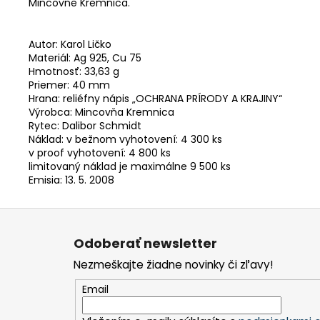
Mincovne Kremnica.
Autor: Karol Ličko
Materiál: Ag 925, Cu 75
Hmotnosť: 33,63 g
Priemer: 40 mm
Hrana: reliéfny nápis „OCHRANA PRÍRODY A KRAJINY“
Výrobca: Mincovňa Kremnica
Rytec: Dalibor Schmidt
Náklad: v bežnom vyhotovení: 4 300 ks
v proof vyhotovení: 4 800 ks
limitovaný náklad je maximálne 9 500 ks
Emisia: 13. 5. 2008
Z
á
Odoberať newsletter
p
Nezmeškajte žiadne novinky či zľavy!
ä
t
Email
i