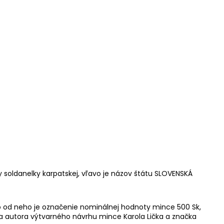
y soldanelky karpatskej, vľavo je názov štátu SLOVENSKÁ
o od neho je označenie nominálnej hodnoty mince 500 Sk,
a autora výtvarného návrhu mince Karola Lička a značka