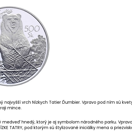
ný najvyšší vrch Nízkych Tatier Ďumbier. Vpravo pod ním sú kvet
raji mince.
ný medveď hnedý, ktorý je aj symbolom národného parku. Vprav
KE TATRY, pod ktorým sú štylizované iniciálky mena a priezvisk