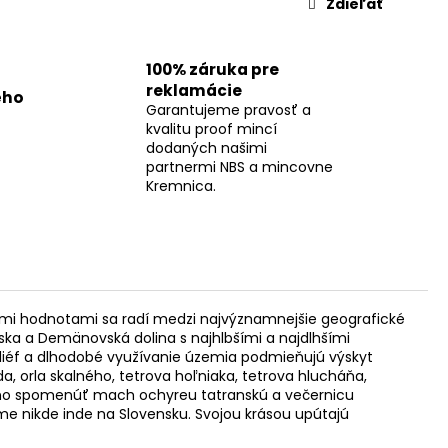
Zdieľať
100% záruka pre
reklamácie
ého
Garantujeme pravosť a
kvalitu proof mincí
dodaných našimi
partnermi NBS a mincovne
Kremnica.
skymi hodnotami sa radí medzi najvýznamnejšie geografické
ska a Demänovská dolina s najhlbšími a najdlhšími
liéf a dlhodobé využívanie územia podmieňujú výskyt
, orla skalného, tetrova hoľniaka, tetrova hlucháňa,
možno spomenúť mach ochyreu tatranskú a večernicu
me nikde inde na Slovensku. Svojou krásou upútajú