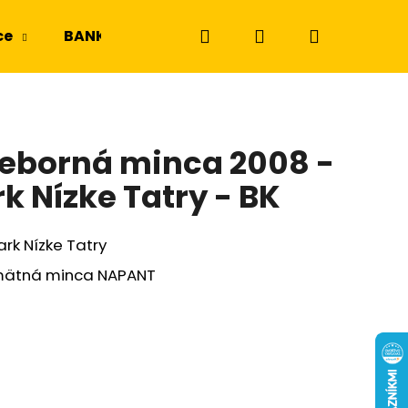
Hľadať
Prihlásenie
Nákupný
ce
BANKOVKY
NGC a PMG
Odznaky a m
košík
rieborná minca 2008 -
k Nízke Tatry - BK
rk Nízke Tatry
amätná minca NAPANT