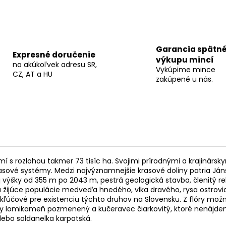
Garancia spätn
Expresné doručenie
výkupu mincí
na akúkoľvek adresu SR,
Vykúpime mince
CZ, AT a HU
zakúpené u nás.
mí s rozlohou takmer 73 tisíc ha. Svojimi prírodnými a krajinár
rasové systémy. Medzi najvýznamnejšie krasové doliny patria Ján
výšky od 355 m po 2043 m, pestrá geologická stavba, členitý re
žijúce populácie medveďa hnedého, vlka dravého, rysa ostrovida
sú kľúčové pre existenciu týchto druhov na Slovensku. Z flóry 
uhy lomikameň pozmenený a kučeravec čiarkovitý, ktoré nenájde
alebo soldanelka karpatská.