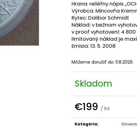
Hrana: reliéfny nápis „O
Výrobca: Mincovňa Krem
Rytec: Dalibor Schmidt
Náklad: v bežnom vyhotov
v proof vyhotovení: 4 800
limitovaný náklad je max
Emisia: 13. 5. 2008
Môžeme doručiť do:
11.8.2026
Skladom
€199
/ ks
Jednotková
cena:
Kategória
:
Slovens