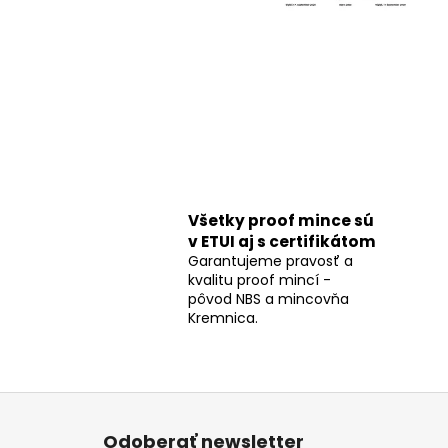
Všetky proof mince sú
v ETUI aj s certifikátom
Garantujeme pravosť a
kvalitu proof mincí -
pôvod NBS a mincovňa
Kremnica.
Z
á
Odoberať newsletter