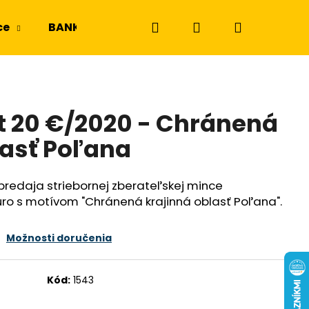
Hľadať
Prihlásenie
Nákupný
ce
BANKOVKY
NGC a PMG
Odznaky a m
košík
t 20 €/2020 - Chránená
lasť Poľana
predaja striebornej zberateľskej mince
ro s motívom "Chránená krajinná oblasť Poľana".
Možnosti doručenia
Kód:
1543