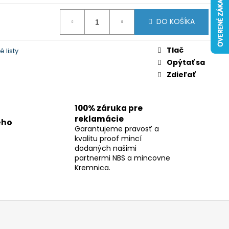
DO KOŠÍKA
Tlač
 listy
Opýtať sa
Zdieľať
100% záruka pre
reklamácie
ého
Garantujeme pravosť a
kvalitu proof mincí
dodaných našimi
partnermi NBS a mincovne
Kremnica.