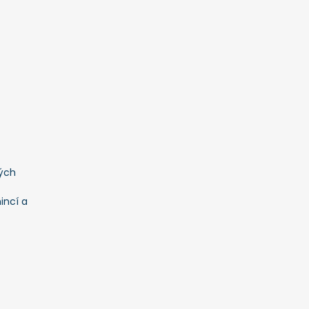
ých
incí a