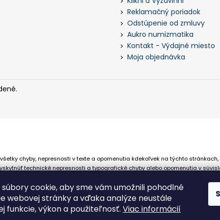
Klikni a Vyzdvihni
Reklamačný poriadok
Odstúpenie od zmluvy
Aukro numizmatika
Kontakt - Výdajné miesto
Moja objednávka
dené.
všetky chyby, nepresnosti v texte a opomenutia kdekoľvek na týchto stránkach,
skytnúť technické nepresnosti a typografické chyby alebo opomenutia v súvisl
 že sa spoliehajú na nepresné informácie poskytované na týchto stránkach.
súbory cookie, aby sme vám umožnili pohodlné
ie webovej stránky a vďaka analýze neustále
jej funkcie, výkon a použiteľnosť.
Viac informácií