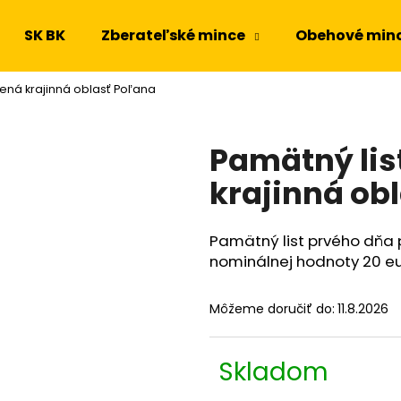
SK BK
Zberateľské mince
Obehové min
ená krajinná oblasť Poľana
Čo potrebujete nájsť?
Pamätný lis
HĽADAŤ
krajinná ob
Pamätný list prvého dňa 
Odporúčame
nominálnej hodnoty 20 eu
Môžeme doručiť do:
11.8.2026
Skladom