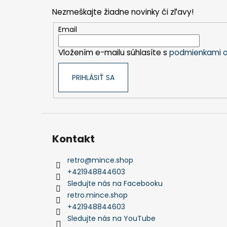
p
Nezmeškajte žiadne novinky či zľavy!
ä
t
Email
i
Vložením e-mailu súhlasíte s
podmienkami o
e
PRIHLÁSIŤ SA
Kontakt
retro
@
mince.shop
+421948844603
Sledujte nás na Facebooku
retro.mince.shop
+421948844603
Sledujte nás na YouTube