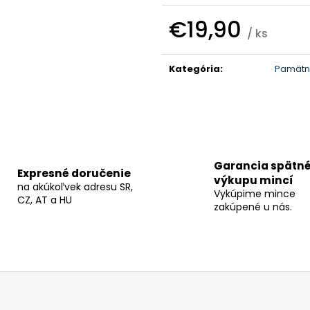
€19,90
/ ks
Jednotková
cena:
Kategória
:
Pamätné
Garancia spätn
Expresné doručenie
výkupu mincí
na akúkoľvek adresu SR,
Vykúpime mince
CZ, AT a HU
zakúpené u nás.