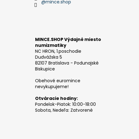
@mince.shop
MINCE.SHOP Výdajné miesto
numizmatiky
NC HRON, 1.poschodie
Dudvážska 5
82107 Bratislava - Podunajské
Biskupice
Obehové euromince
nevykupujeme!
Otváracie hodiny:
Pondelok-Piatok: 10:00-18:00
Sobota, Nedeľa: Zatvorené