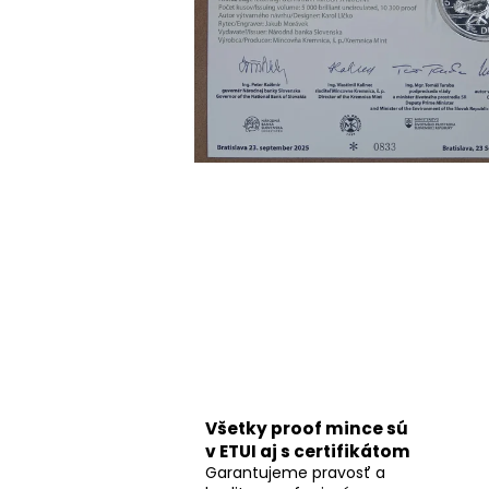
Všetky proof mince sú
v ETUI aj s certifikátom
Garantujeme pravosť a