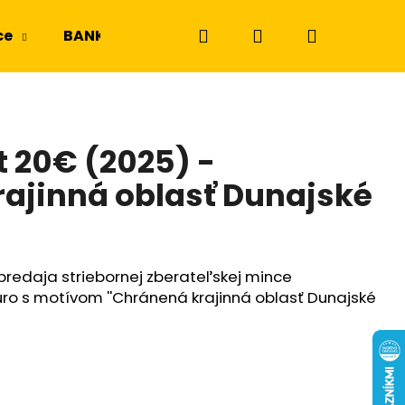
Hľadať
Prihlásenie
Nákupný
ce
BANKOVKY
NGC a PMG
Odznaky a m
košík
t 20€ (2025) -
ajinná oblasť Dunajské
predaja striebornej zberateľskej mince
ro s motívom ''Chránená krajinná oblasť Dunajské