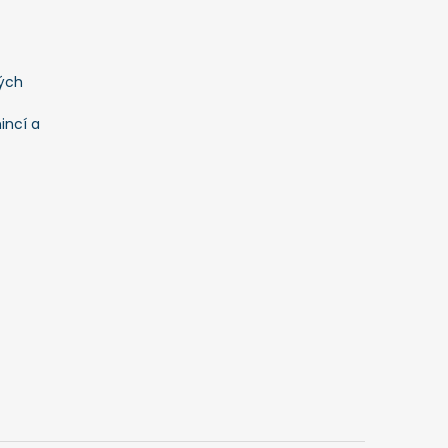
ých
incí a