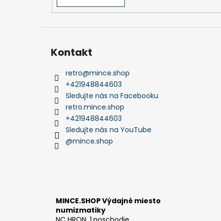
Kontakt
retro
@
mince.shop
+421948844603
Sledujte nás na Facebooku
retro.mince.shop
+421948844603
Sledujte nás na YouTube
@mince.shop
MINCE.SHOP Výdajné miesto
numizmatiky
NC HRON, 1.poschodie