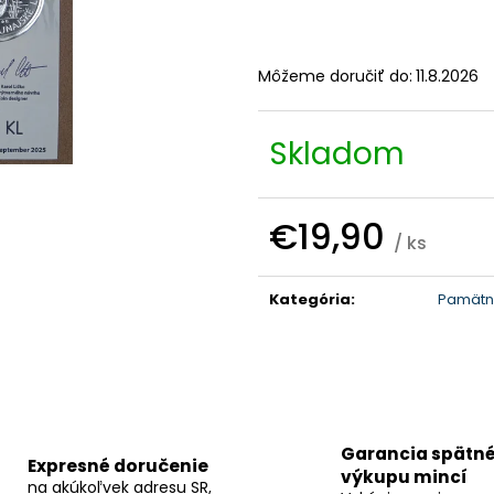
Môžeme doručiť do:
11.8.2026
Skladom
€19,90
/ ks
Jednotková
cena:
Kategória
:
Pamätné
Garancia spätn
Expresné doručenie
výkupu mincí
na akúkoľvek adresu SR,