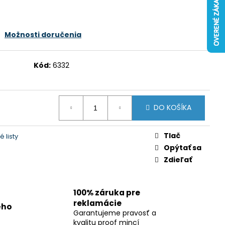
Možnosti doručenia
Kód:
6332
DO KOŠÍKA
Tlač
 listy
Opýtať sa
Zdieľať
100% záruka pre
reklamácie
ého
Garantujeme pravosť a
kvalitu proof mincí