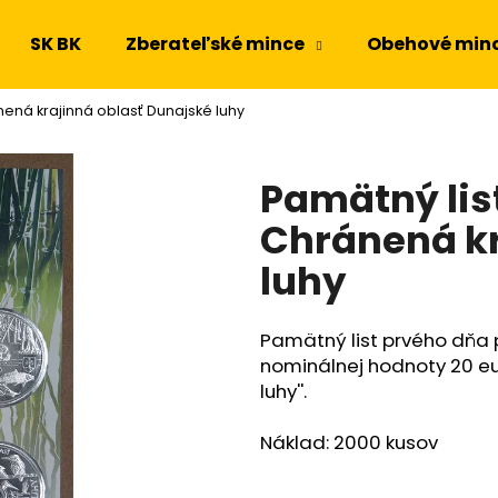
SK BK
Zberateľské mince
Obehové min
nená krajinná oblasť Dunajské luhy
Čo potrebujete nájsť?
Pamätný lis
HĽADAŤ
Chránená kr
luhy
Odporúčame
Pamätný list prvého dňa 
nominálnej hodnoty 20 eu
luhy''.
Náklad: 2000 kusov