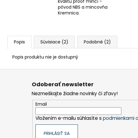
kvalitu proof mincí -
pôvod NBS a mincovňa
Kremnica.
Popis
Súvisiace (2)
Podobné (2)
Popis produktu nie je dostupný
Z
á
Odoberať newsletter
p
Nezmeškajte žiadne novinky či zľavy!
ä
t
Email
i
Vložením e-mailu súhlasíte s
podmienkami o
e
PRIHLÁSIŤ SA