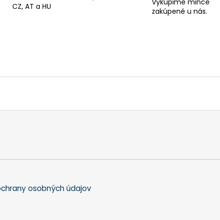
Vykúpime mince
CZ, AT a HU
zakúpené u nás.
chrany osobných údajov