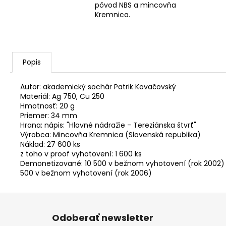
pôvod NBS a mincovňa
Kremnica.
Popis
Autor: akademický sochár Patrik Kovačovský
Materiál: Ag 750, Cu 250
Hmotnosť: 20 g
Priemer: 34 mm
Hrana: nápis: "Hlavné nádražie - Tereziánska štvrť"
Výrobca: Mincovňa Kremnica (Slovenská republika)
Náklad: 27 600 ks
z toho v proof vyhotovení: 1 600 ks
Demonetizované: 10 500 v bežnom vyhotovení (rok 2002)
500 v bežnom vyhotovení (rok 2006)
Z
á
Odoberať newsletter
p