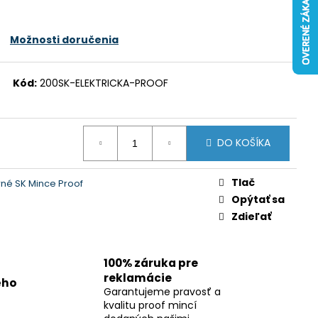
Možnosti doručenia
Kód:
200SK-ELEKTRICKA-PROOF
DO KOŠÍKA
Tlač
rné SK Mince Proof
Opýtať sa
Zdieľať
100% záruka pre
reklamácie
ého
Garantujeme pravosť a
kvalitu proof mincí