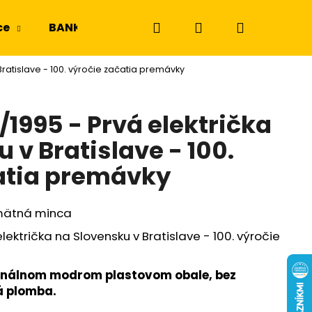
Hľadať
Prihlásenie
Nákupný
ce
BANKOVKY
NGC a PMG
Odznaky a m
Bratislave - 100. výročie začatia premávky
košík
/1995 - Prvá električka
 v Bratislave - 100.
atia premávky
amätná minca
lektrička na Slovensku v Bratislave - 100. výročie
iginálnom modrom plastovom obale, bez
á plomba.