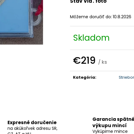
Stav viď. foto
Môžeme doručiť do:
10.8.2026
Skladom
€219
/ ks
Jednotková
cena:
Kategória
:
Striebo
Garancia spätn
Expresné doručenie
výkupu mincí
na akúkoľvek adresu SR,
Vykúpime mince
CZ, AT a HU