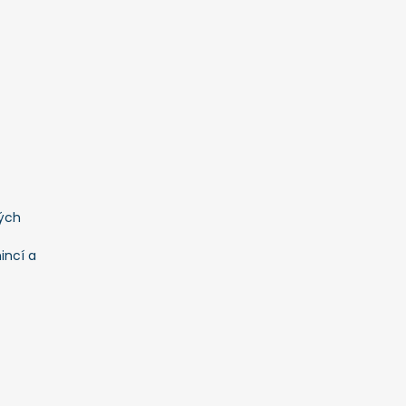
ých
incí a