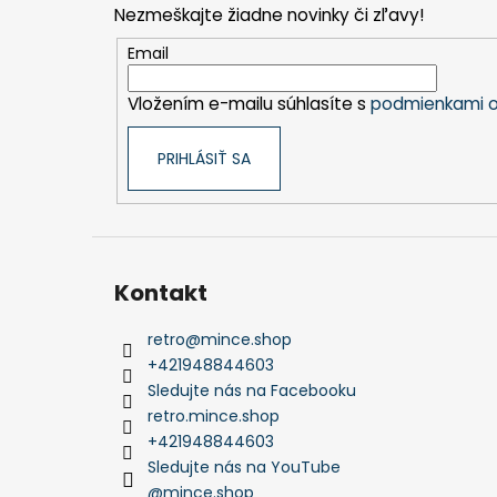
Nezmeškajte žiadne novinky či zľavy!
ä
t
Email
i
Vložením e-mailu súhlasíte s
podmienkami o
e
PRIHLÁSIŤ SA
Kontakt
retro
@
mince.shop
+421948844603
Sledujte nás na Facebooku
retro.mince.shop
+421948844603
Sledujte nás na YouTube
@mince.shop