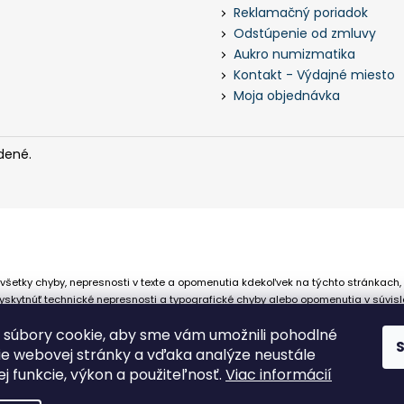
Reklamačný poriadok
Odstúpenie od zmluvy
Aukro numizmatika
Kontakt - Výdajné miesto
Moja objednávka
dené.
všetky chyby, nepresnosti v texte a opomenutia kdekoľvek na týchto stránkach,
skytnúť technické nepresnosti a typografické chyby alebo opomenutia v súvisl
 že sa spoliehajú na nepresné informácie poskytované na týchto stránkach.
súbory cookie, aby sme vám umožnili pohodlné
ie webovej stránky a vďaka analýze neustále
jej funkcie, výkon a použiteľnosť.
Viac informácií