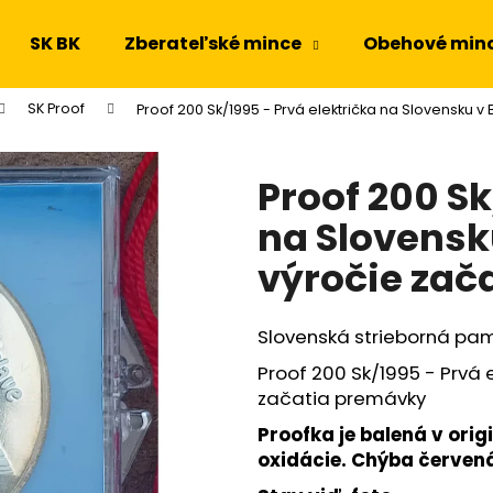
SK BK
Zberateľské mince
Obehové min
SK Proof
Proof 200 Sk/1995 - Prvá električka na Slovensku v 
Čo potrebujete nájsť?
Proof 200 Sk
HĽADAŤ
na Slovensku
výročie zač
Odporúčame
Slovenská strieborná p
Proof 200 Sk/1995 - Prvá e
začatia premávky
Proofka je balená v or
oxidácie. Chýba červen