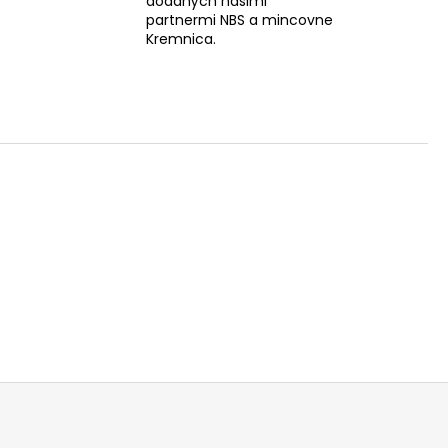
dodaných našimi
partnermi NBS a mincovne
Kremnica.