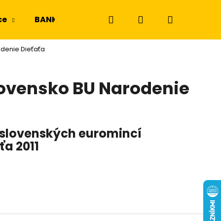
Hľadať
Prihlásenie
Nákupný
ce
BANKOVKY
NGC a PMG
Odznaky a m
odenie Dieťaťa
košík
lovensko BU Narodenie
 slovenských euromincí
ťa 2011