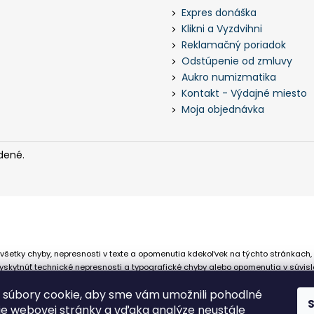
Expres donáška
Klikni a Vyzdvihni
Reklamačný poriadok
Odstúpenie od zmluvy
Aukro numizmatika
Kontakt - Výdajné miesto
Moja objednávka
dené.
všetky chyby, nepresnosti v texte a opomenutia kdekoľvek na týchto stránkach,
skytnúť technické nepresnosti a typografické chyby alebo opomenutia v súvisl
 že sa spoliehajú na nepresné informácie poskytované na týchto stránkach.
súbory cookie, aby sme vám umožnili pohodlné
ie webovej stránky a vďaka analýze neustále