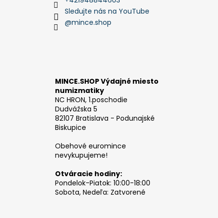
Sledujte nás na YouTube
@mince.shop
MINCE.SHOP Výdajné miesto
numizmatiky
NC HRON, 1.poschodie
Dudvážska 5
82107 Bratislava - Podunajské
Biskupice
Obehové euromince
nevykupujeme!
Otváracie hodiny:
Pondelok-Piatok: 10:00-18:00
Sobota, Nedeľa: Zatvorené