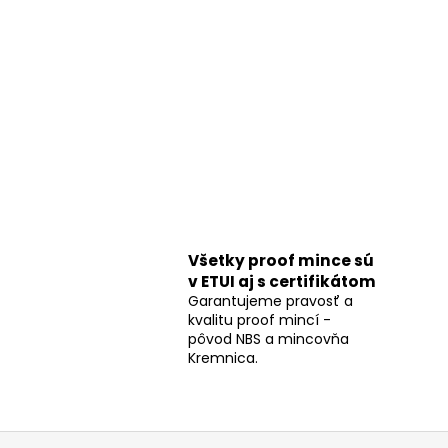
Všetky proof mince sú
v ETUI aj s certifikátom
Garantujeme pravosť a
kvalitu proof mincí -
pôvod NBS a mincovňa
Kremnica.
Z