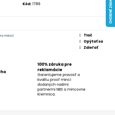
Kód:
1789
Tlač
ro mincí
Opýtať sa
Zdieľať
100% záruka pre
reklamácie
ého
Garantujeme pravosť a
kvalitu proof mincí
dodaných našimi
partnermi NBS a mincovne
Kremnica.