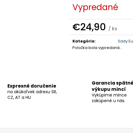
Vypredané
€24,90
/ ks
Jednotková
cena:
Kategória
:
Sady Eu
Položka bola vypredaná…
Garancia spätn
Expresné doručenie
výkupu mincí
na akúkoľvek adresu SR,
Vykúpime mince
CZ, AT a HU
zakúpené u nás.