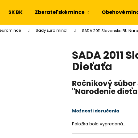
SK BK
Zberateľské mince
Obehové min
 euromince
Sady Euro mincí
SADA 2011 Slovensko BU Nar
Čo potrebujete nájsť?
SADA 2011 S
HĽADAŤ
Dieťaťa
Ročníkový súbor
Odporúčame
"Narodenie dieťa
Možnosti doručenia
Položka bola vypredaná…