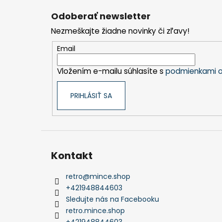
á
Odoberať newsletter
p
Nezmeškajte žiadne novinky či zľavy!
ä
t
Email
i
Vložením e-mailu súhlasíte s
podmienkami o
e
PRIHLÁSIŤ SA
Kontakt
retro
@
mince.shop
+421948844603
Sledujte nás na Facebooku
retro.mince.shop
+421948844603