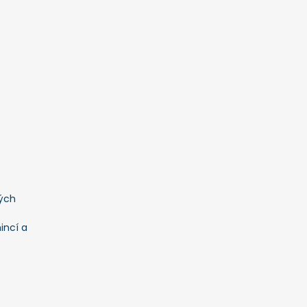
ých
incí a