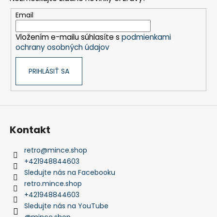
ä
t
Email
i
Vložením e-mailu súhlasíte s
podmienkami
e
ochrany osobných údajov
PRIHLÁSIŤ SA
Kontakt
retro
@
mince.shop
+421948844603
Sledujte nás na Facebooku
retro.mince.shop
+421948844603
Sledujte nás na YouTube
@mince.shop