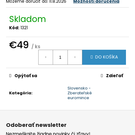
č
Môžeme doručiť do:
11.8.2026
Možnosti doručenia
a
m
Skladom
e
Kód:
1321
€49
/ ks
Jednotková
DO KOŠÍKA
cena:
Opýtať sa
Zdieľať
Slovensko -
Kategória
:
Zberateľské
euromince
Z
á
Odoberať newsletter
p
Nezmeškajte žiadne novinky či zľavy!