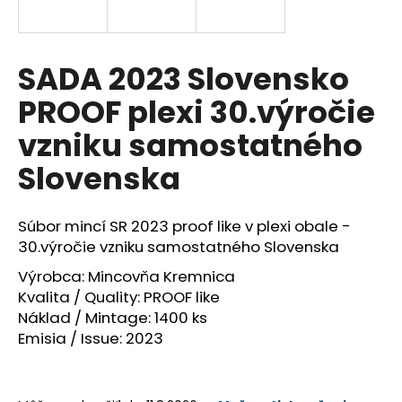
á
j
s
SADA 2023 Slovensko
ť
PROOF plexi 30.výročie
?
vzniku samostatného
Slovenska
HĽADAŤ
Súbor mincí SR 2023 proof like v plexi obale -
30.výročie vzniku samostatného Slovenska
Výrobca: Mincovňa Kremnica
O
Kvalita / Quality: PROOF like
d
Náklad / Mintage: 1400 ks
p
Emisia / Issue: 2023
o
r
ú