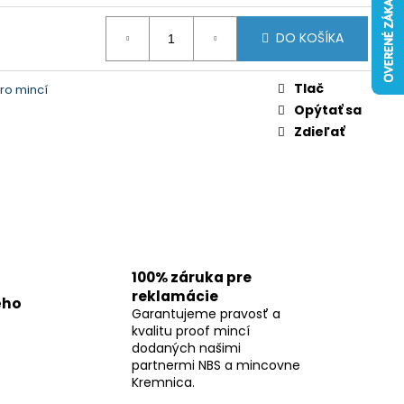
DO KOŠÍKA
Tlač
ro mincí
Opýtať sa
Zdieľať
100% záruka pre
reklamácie
ého
Garantujeme pravosť a
kvalitu proof mincí
dodaných našimi
partnermi NBS a mincovne
Kremnica.