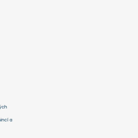
ých
incí a