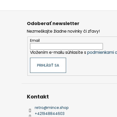
Z
á
Odoberať newsletter
p
Nezmeškajte žiadne novinky či zľavy!
ä
t
Email
i
Vložením e-mailu súhlasíte s
podmienkami o
e
PRIHLÁSIŤ SA
Kontakt
retro
@
mince.shop
+421948844603