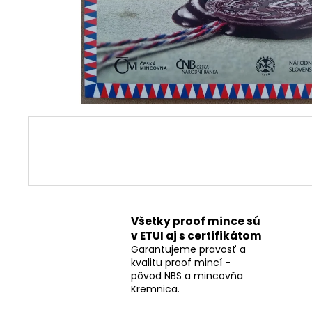
Všetky proof mince sú
v ETUI aj s certifikátom
Garantujeme pravosť a
kvalitu proof mincí -
pôvod NBS a mincovňa
Kremnica.