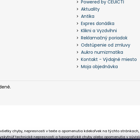
Powered by CEUICTI
Aktuality
Antika
Expres donáška
Klikni a Vyzdvihni
Reklamačný poriadok
Odstúpenie od zmluvy
Aukro numizmatika
Kontakt - Výdajné miesto
Moja objednávka
dené.
všetky chyby, nepresnosti v texte a opomenutia kdekoľvek na týchto stránkach,
skytnúť technické nepresnosti a typografické chyby alebo opomenutia v súvisl