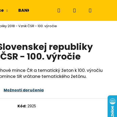
Hľadať
Prihlásenie
Nákupný
ce
BANKOVKY
NGC a PMG
Odznaky a m
iky 2018 - Vznik ČSR - 100. výročie
košík
Slovenskej republiky
 ČSR - 100. výročie
ové mince ČR a tematický žeton k 100. výročiu
romince SR vrátane tematického žetónu.
Možnosti doručenia
Kód:
2925