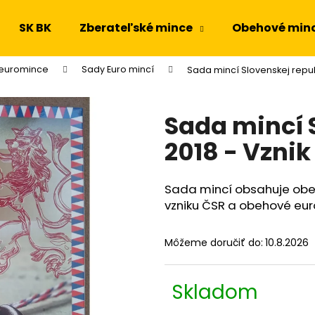
SK BK
Zberateľské mince
Obehové min
 euromince
Sady Euro mincí
Sada mincí Slovenskej republ
Čo potrebujete nájsť?
Sada mincí 
HĽADAŤ
2018 - Vznik
Sada mincí obsahuje obeh
Odporúčame
vzniku ČSR a obehové eu
Môžeme doručiť do:
10.8.2026
Skladom