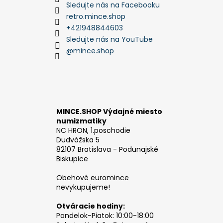
Sledujte nás na Facebooku
retro.mince.shop
+421948844603
Sledujte nás na YouTube
@mince.shop
MINCE.SHOP Výdajné miesto
numizmatiky
NC HRON, 1.poschodie
Dudvážska 5
82107 Bratislava - Podunajské
Biskupice
Obehové euromince
nevykupujeme!
Otváracie hodiny:
Pondelok-Piatok: 10:00-18:00