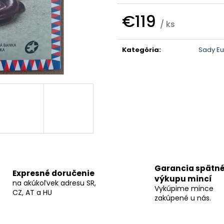
€119
/ ks
Jednotková
cena:
Kategória
:
Sady Eu
Garancia spätn
Expresné doručenie
výkupu mincí
na akúkoľvek adresu SR,
Vykúpime mince
CZ, AT a HU
zakúpené u nás.