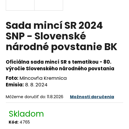
á
j
s
Sada mincí SR 2024
ť
SNP - Slovenské
?
národné povstanie BK
Oficiálna sada mincí SR s tematikou - 80.
HĽADAŤ
výročie Slovenského národného povstania
Foto:
Mincovňa Kremnica
Emisia:
8. 8. 2024
O
Môžeme doručiť do:
11.8.2026
Možnosti doručenia
d
p
o
Skladom
r
Kód:
4765
ú