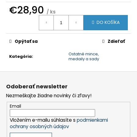
č
€28,90
a
/ ks
m
Jednotková
e
DO KOŠÍKA
cena:
Opýtať sa
Zdieľať
Ostatné mince,
Kategória
:
medaily a sady
Z
á
Odoberať newsletter
p
Nezmeškajte žiadne novinky či zľavy!
ä
t
Email
i
Vložením e-mailu súhlasíte s
podmienkami
e
ochrany osobných údajov