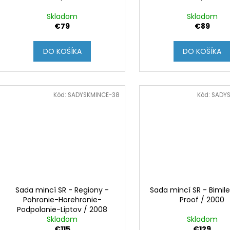
u
t
k
Skladom
Skladom
o
t
€79
€89
v
o
DO KOŠÍKA
DO KOŠÍKA
v
Kód:
SADYSKMINCE-38
Kód:
SADYS
Sada mincí SR - Regiony -
Sada mincí SR - Bimil
Pohronie-Horehronie-
Proof / 2000
Podpolanie-Liptov / 2008
Skladom
Skladom
€115
€129