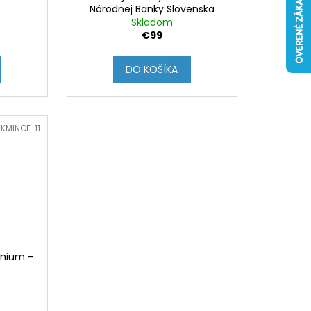
Národnej Banky Slovenska
Skladom
2000
€99
DO KOŠÍKA
KMINCE-11
enium -