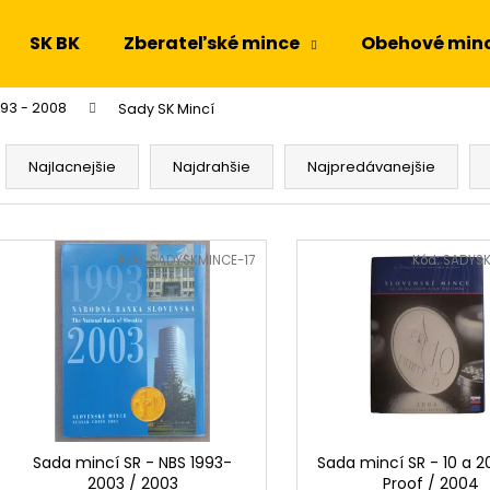
SK BK
Zberateľské mince
Obehové min
993 - 2008
Sady SK Mincí
Čo potrebujete nájsť?
R
a
Najlacnejšie
Najdrahšie
Najpredávanejšie
d
HĽADAŤ
e
V
n
ý
Kód:
SADYSKMINCE-17
Kód:
SADYS
i
p
Odporúčame
e
i
p
s
r
p
o
r
d
o
u
d
Sada mincí SR - NBS 1993-
Sada mincí SR - 10 a 2
k
2003 / 2003
Proof / 2004