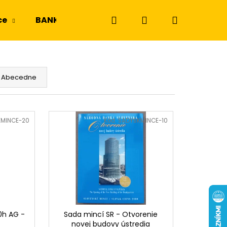
Hľadať
Prihlásenie
Nákupný
ce
BANKOVKY
NGC a PMG
Odznaky a m
košík
Abecedne
KMINCE-20
Kód:
SADYSKMINCE-10
0h AG -
Sada mincí SR - Otvorenie
novej budovy ústredia