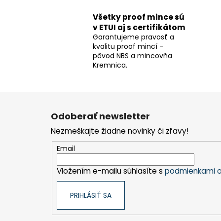
Všetky proof mince sú
v ETUI aj s certifikátom
Garantujeme pravosť a
kvalitu proof mincí -
pôvod NBS a mincovňa
Kremnica.
Z
á
Odoberať newsletter
p
Nezmeškajte žiadne novinky či zľavy!
ä
t
Email
i
Vložením e-mailu súhlasíte s
podmienkami o
e
PRIHLÁSIŤ SA