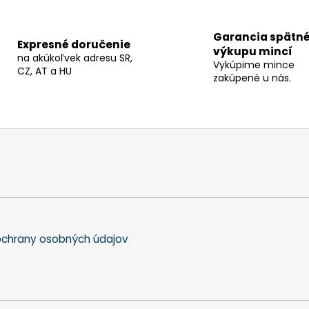
Garancia spätn
Expresné doručenie
výkupu mincí
na akúkoľvek adresu SR,
Vykúpime mince
CZ, AT a HU
zakúpené u nás.
chrany osobných údajov