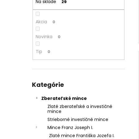
Na sklade
29
l
Akcia
0
Novinka
0
Tip
0
Preskočiť
kategórie
Kategórie
Zberateľské mince
Zlaté zberateľské a investičné
mince
Strieborné investičné mince
Mince Franz Joseph I.
Zlaté mince Františka Jozefa I.