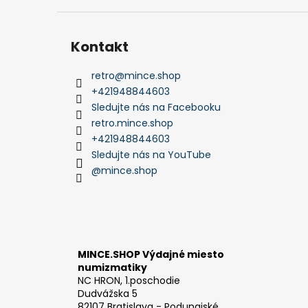
Kontakt
retro
@
mince.shop
+421948844603
Sledujte nás na Facebooku
retro.mince.shop
+421948844603
Sledujte nás na YouTube
@mince.shop
MINCE.SHOP Výdajné miesto
numizmatiky
NC HRON, 1.poschodie
Dudvážska 5
82107 Bratislava - Podunajské