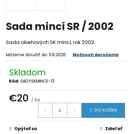
á
j
s
Sada mincí SR / 2002
ť
?
Sada obehových SK mincí, rok 2002.
Môžeme doručiť do:
11.8.2026
Možnosti doručenia
HĽADAŤ
Skladom
Kód:
SADYSKMINCE-13
€20
O
/ ks
d
Jednotková
p
DO KOŠÍKA
cena:
o
r
ú
Opýtať sa
Zdieľať