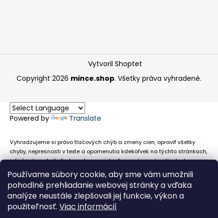
Vytvoril Shoptet
Copyright 2026
mince.shop
. Všetky práva vyhradené.
Powered by
Translate
Vyhradzujeme si právo tlačových chýb a zmeny cien, opraviť všetky
chyby, nepresnosti v texte a opomenutia kdekoľvek na týchto stránkach,
a tiež právo akejkoľvek osobe zamietnuť neoprávnenú požiadavku na
chybne uvedený text. Na stránkach sa môžu vyskytnúť technické
Používame súbory cookie, aby sme vám umožnili
nepresnosti a typografické chyby alebo opomenutia v súvislosti s
pohodlné prehliadanie webovej stránky a vďaka
informáciami zobrazenými na týchto stránkach, nevyplýva nám žiadna
analýze neustále zlepšovali jej funkcie, výkon a
povinnosť ani zodpovednosť v prípade, že sa spoliehajú na nepresné
použiteľnosť.
Viac informácií
informácie poskytované na týchto stránkach.