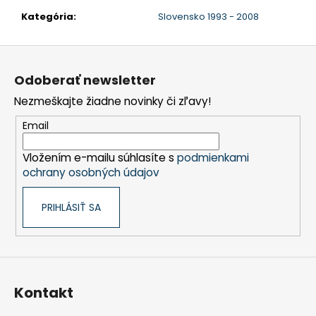
č
a
Kategória
:
Slovensko 1993 - 2008
m
e
Z
á
Odoberať newsletter
p
Nezmeškajte žiadne novinky či zľavy!
ä
t
Email
i
Vložením e-mailu súhlasíte s
podmienkami
e
ochrany osobných údajov
PRIHLÁSIŤ SA
Kontakt