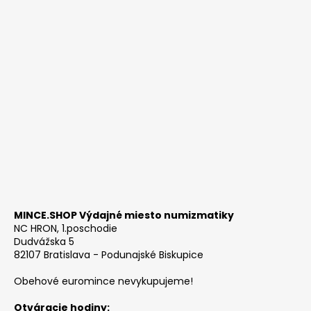
MINCE.SHOP Výdajné miesto numizmatiky
NC HRON, 1.poschodie
Dudvážska 5
82107 Bratislava - Podunajské Biskupice
Obehové euromince nevykupujeme!
Otváracie hodiny: