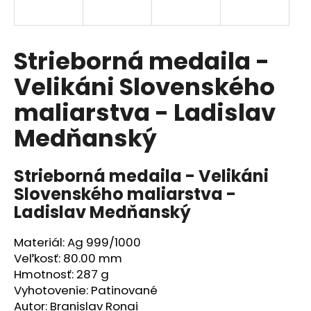
á
j
s
Strieborná medaila -
ť
Velikáni Slovenského
?
maliarstva - Ladislav
Medňanský
HĽADAŤ
Strieborná medaila - Velikáni
Slovenského maliarstva -
Ladislav Medňanský
O
d
Materiál:
Ag 999/1000
p
Veľkosť:
80.00 mm
o
Hmotnosť:
287 g
r
Vyhotovenie:
Patinované
ú
Autor:
Branislav Ronai