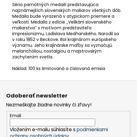
Séria pamätných medailí predstavujúca
najznámejších slovenských maliarov všetkých dôb.
Medaila bude vyrazená v atypickom priemere a
veľkosti. Medaila z edície ‚,Velikáni slovenského
maliarstva‘‘ s motívom predstaviteľa
impresionizmu, Ladislava Medňanského. Narodil sa
v roku 1852 v Beckove. Bol krajinárom európskeho
významu. Jeho krajinárske maľby sa vyznačujú
melanchóliou, nostalgiou a majstrovským
zachytením svetla.
Náklad: 100 ks limitovaná a číslovaná emisia
Z
á
Odoberať newsletter
p
Nezmeškajte žiadne novinky či zľavy!
ä
t
Email
i
Vložením e-mailu súhlasíte s
podmienkami
e
ochrany osobných údajov