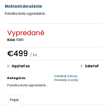
č
a
Možnosti doručenia
m
Položka bola vypredaná…
e
Vypredané
Kód:
5180
€499
/ ks
Jednotková
cena:
Opýtať sa
Zdieľať
Ostatné mince,
Kategória
:
medaily a sady
Položka bola vypredaná…
Popis