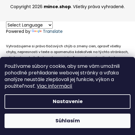
Copyright 2026
mince.shop
. Všetky práva vyhradené.
Powered by
Translate
Vyhradzujeme si právo tlačových chýb a zmeny cien, opraviť všetky
chyby, nepresnosti v texte a opomenutia kdekoľvek na týchto stránkach,
a tiež právo akejkoľvek osobe zamietnuť neoprávnenú požiadavku na
chybne uvedený text. Na stránkach sa môžu vyskytnúť technické
Používame súbory cookie, aby sme vám umožnili
nepresnosti a typografické chyby alebo opomenutia v súvislosti s
pohodlné prehliadanie webovej stránky a vďaka
informáciami zobrazenými na týchto stránkach, nevyplýva nám žiadna
analýze neustále zlepšovali jej funkcie, výkon a
povinnosť ani zodpovednosť v prípade, že sa spoliehajú na nepresné
použiteľnosť.
Viac informácií
informácie poskytované na týchto stránkach.
Nastavenie
Súhlasím
Obehové euromince nevykupujeme!
Facebook
Messenger
Whats
P