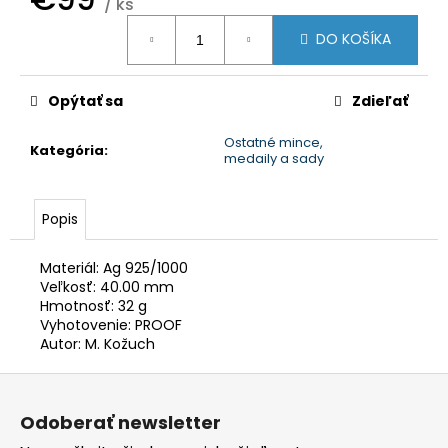
č
/ ks
a
Jednotková
DO KOŠÍKA
cena:
m
e
Opýtať sa
Zdieľať
Ostatné mince,
Kategória
:
medaily a sady
Popis
Materiál: Ag 925/1000
Veľkosť: 40.00 mm
Hmotnosť: 32 g
Vyhotovenie: PROOF
Autor: M. Kožuch
Z
á
Odoberať newsletter
p