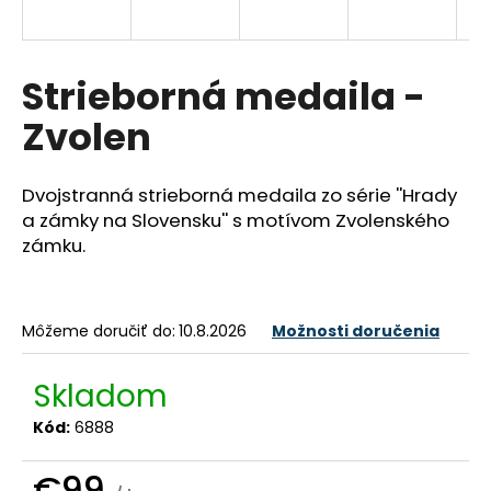
á
j
s
Strieborná medaila -
ť
Zvolen
?
Dvojstranná strieborná medaila zo série ''Hrady
a zámky na Slovensku'' s motívom Zvolenského
zámku.
HĽADAŤ
Môžeme doručiť do:
10.8.2026
Možnosti doručenia
O
d
Skladom
p
o
Kód:
6888
r
ú
€99