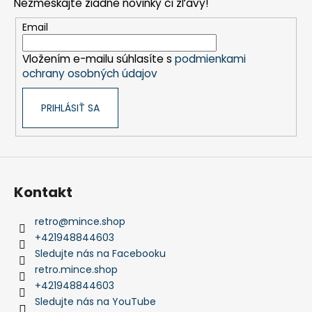
Nezmeškajte žiadne novinky či zľavy!
ä
t
Email
i
Vložením e-mailu súhlasíte s
podmienkami
e
ochrany osobných údajov
PRIHLÁSIŤ SA
Kontakt
retro
@
mince.shop
+421948844603
Sledujte nás na Facebooku
retro.mince.shop
+421948844603
Sledujte nás na YouTube