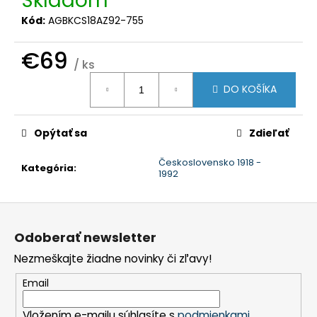
Skladom
č
a
Kód:
AGBKCS18AZ92-755
m
e
€69
/ ks
Jednotková
DO KOŠÍKA
cena:
Opýtať sa
Zdieľať
Československo 1918 -
Kategória
:
1992
Z
á
Odoberať newsletter
p
Nezmeškajte žiadne novinky či zľavy!
ä
t
Email
i
Vložením e-mailu súhlasíte s
podmienkami