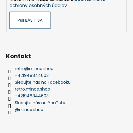
e
ochrany osobných údajov
PRIHLÁSIŤ SA
Kontakt
retro
@
mince.shop
+421948844603
Sledujte nás na Facebooku
retro.mince.shop
+421948844603
Sledujte nás na YouTube
@mince.shop