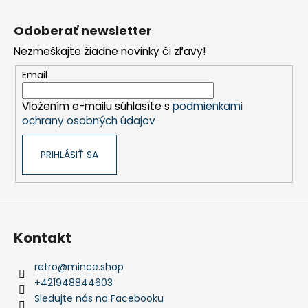
Z
á
Odoberať newsletter
p
Nezmeškajte žiadne novinky či zľavy!
ä
t
Email
i
Vložením e-mailu súhlasíte s
podmienkami
e
ochrany osobných údajov
PRIHLÁSIŤ SA
Kontakt
retro
@
mince.shop
+421948844603
Sledujte nás na Facebooku