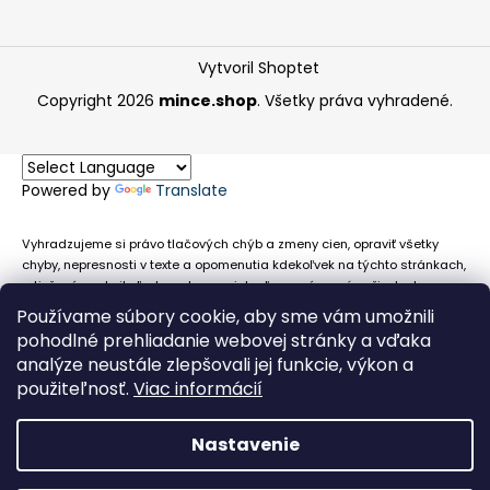
Vytvoril Shoptet
Copyright 2026
mince.shop
. Všetky práva vyhradené.
Powered by
Translate
Vyhradzujeme si právo tlačových chýb a zmeny cien, opraviť všetky
chyby, nepresnosti v texte a opomenutia kdekoľvek na týchto stránkach,
a tiež právo akejkoľvek osobe zamietnuť neoprávnenú požiadavku na
chybne uvedený text. Na stránkach sa môžu vyskytnúť technické
Používame súbory cookie, aby sme vám umožnili
nepresnosti a typografické chyby alebo opomenutia v súvislosti s
pohodlné prehliadanie webovej stránky a vďaka
informáciami zobrazenými na týchto stránkach, nevyplýva nám žiadna
analýze neustále zlepšovali jej funkcie, výkon a
povinnosť ani zodpovednosť v prípade, že sa spoliehajú na nepresné
použiteľnosť.
Viac informácií
informácie poskytované na týchto stránkach.
Nastavenie