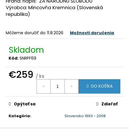
č
Hrana: nápis: "ZA NÁRODNÚ SLOBODU"
a
Výrobca: Mincovňa Kremnica (Slovenská
m
republika)
e
Môžeme doručiť do:
11.8.2026
Možnosti doručenia
Skladom
Kód:
SNRPF69
€259
/ ks
Jednotková
DO KOŠÍKA
cena:
Opýtať sa
Zdieľať
Kategória
:
Slovensko 1993 - 2008