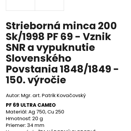
á
j
s
Strieborná minca 200
ť
Sk/1998 PF 69 - Vznik
?
SNR a vypuknutie
Slovenského
Povstania 1848/1849 -
HĽADAŤ
150. výročie
O
Autor: Mgr. art. Patrik Kovačovský
d
PF 69 ULTRA CAMEO
p
Materiál: Ag 750, Cu 250
o
Hmotnosť: 20 g
r
ú
Priemer: 34 mm