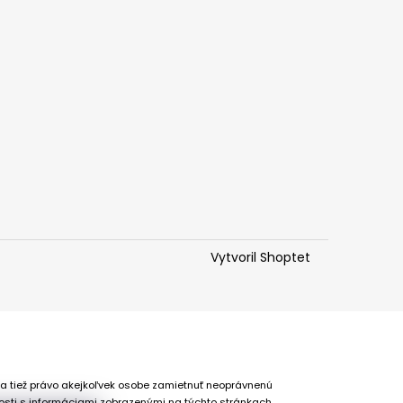
Vytvoril Shoptet
 a tiež právo akejkoľvek osobe zamietnuť neoprávnenú
osti s informáciami zobrazenými na týchto stránkach,