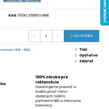
Možnosti doručenia
Kód:
500KCS1981STURBK
DO KOŠÍKA
Tlač
ovensko 1918 - 1992
Opýtať sa
Zdieľať
100% záruka pre
reklamácie
ého
Garantujeme pravosť a
kvalitu proof mincí
dodaných našimi
partnermi NBS a mincovne
Kremnica.