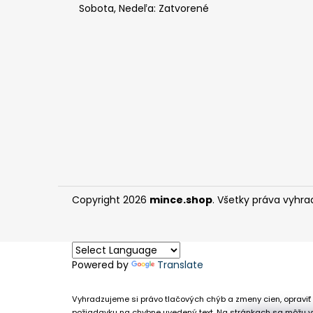
Sobota, Nedeľa: Zatvorené
Copyright 2026
mince.shop
. Všetky práva vyhra
Powered by
Translate
Vyhradzujeme si právo tlačových chýb a zmeny cien, opraviť 
požiadavku na chybne uvedený text. Na stránkach sa môžu vy