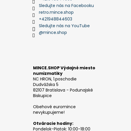
Sledujte nás na Facebooku
retro.mince.shop
+421948844603
Sledujte nás na YouTube
@mince.shop
MINCE.SHOP Výdajné miesto
numizmatiky
NC HRON, 1.poschodie
Dudvážska 5
82107 Bratislava - Podunajské
Biskupice
Obehové euromince
nevykupujeme!
Otváracie hodiny:
Pondelok-Piatok: 10:00-18:00