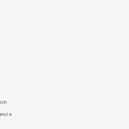
ých
incí a