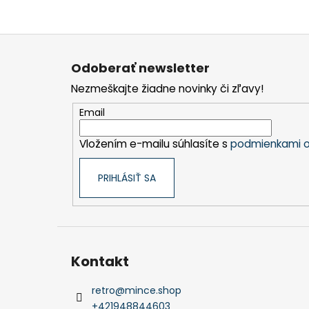
Z
á
Odoberať newsletter
p
Nezmeškajte žiadne novinky či zľavy!
ä
t
Email
i
Vložením e-mailu súhlasíte s
podmienkami o
e
PRIHLÁSIŤ SA
Kontakt
retro
@
mince.shop
+421948844603