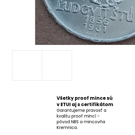
Všetky proof mince sú
v ETUI aj s certifikátom
Garantujeme pravosť a
kvalitu proof mincí -
pôvod NBS a mincovňa
Kremnica.