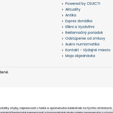
Powered by CEUICTI
Aktuality
Antika
Expres donáška
Klikni a Vyzdvihni
Reklamačný poriadok
Odstúpenie od zmluvy
Aukro numizmatika
Kontakt - Výdajné miesto
Moja objednávka
dené.
všetky chyby, nepresnosti v texte a opomenutia kdekoľvek na týchto stránkach,
skytnúť technické nepresnosti a typografické chyby alebo opomenutia v súvisl