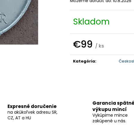
Môžeme doručiť do:
10.8.2026
Skladom
€99
/ ks
Jednotková
cena:
Kategória
:
Českosl
Garancia spätn
Expresné doručenie
výkupu mincí
na akúkoľvek adresu SR,
Vykúpime mince
CZ, AT a HU
zakúpené u nás.