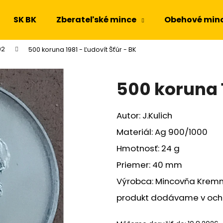
SK BK
Zberateľské mince
Obehové min
92
500 koruna 1981 - Ľudovít Šťúr - BK
Čo potrebujete nájsť?
500 koruna 1
HĽADAŤ
Autor: J.Kulich
Materiál: Ag 900/1000
Odporúčame
Hmotnosť: 24 g
Priemer: 40 mm
Výrobca: Mincovňa Krem
produkt dodávame v ochr