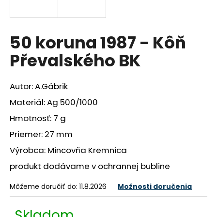
á
j
s
50 koruna 1987 - Kôň
ť
Převalského BK
?
Autor: A.Gábrik
Materiál: Ag 500/1000
HĽADAŤ
Hmotnosť: 7 g
Priemer: 27 mm
Výrobca: Mincovňa Kremnica
O
d
produkt dodávame v ochrannej bubline
p
o
Môžeme doručiť do:
11.8.2026
Možnosti doručenia
r
ú
Skladom