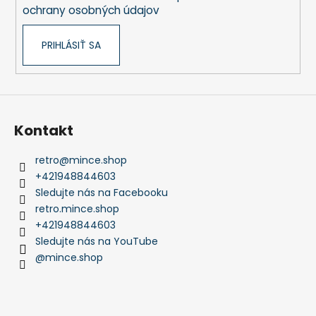
e
ochrany osobných údajov
PRIHLÁSIŤ SA
Kontakt
retro
@
mince.shop
+421948844603
Sledujte nás na Facebooku
retro.mince.shop
+421948844603
Sledujte nás na YouTube
@mince.shop