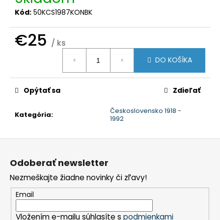
č
a
Kód:
50KCS1987KONBK
m
e
€25
/ ks
Jednotková
DO KOŠÍKA
cena:
Opýtať sa
Zdieľať
Československo 1918 -
Kategória
:
1992
Z
á
Odoberať newsletter
p
Nezmeškajte žiadne novinky či zľavy!
ä
t
Email
i
Vložením e-mailu súhlasíte s
podmienkami