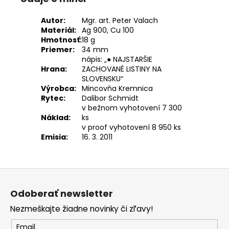
Autor:
Mgr. art. Peter Valach
Materiál:
Ag 900, Cu 100
Hmotnosť:
18 g
Priemer:
34 mm
nápis: „● NAJSTARŠIE
Hrana:
ZACHOVANÉ LISTINY NA
SLOVENSKU“
Výrobca:
Mincovňa Kremnica
Rytec:
Dalibor Schmidt
v bežnom vyhotovení 7 300
Náklad:
ks
v proof vyhotovení 8 950 ks
Emisia:
16. 3. 2011
Z
á
Odoberať newsletter
p
Nezmeškajte žiadne novinky či zľavy!
ä
t
Email