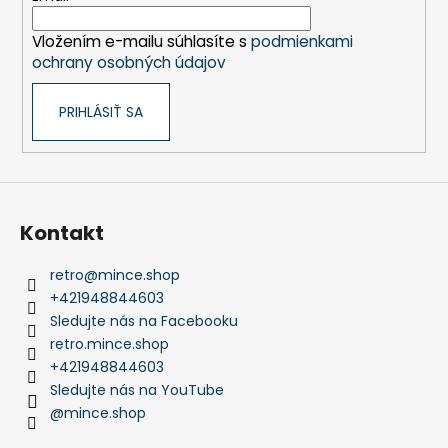
i
Vložením e-mailu súhlasíte s
podmienkami
e
ochrany osobných údajov
PRIHLÁSIŤ SA
Kontakt
retro
@
mince.shop
+421948844603
Sledujte nás na Facebooku
retro.mince.shop
+421948844603
Sledujte nás na YouTube
@mince.shop