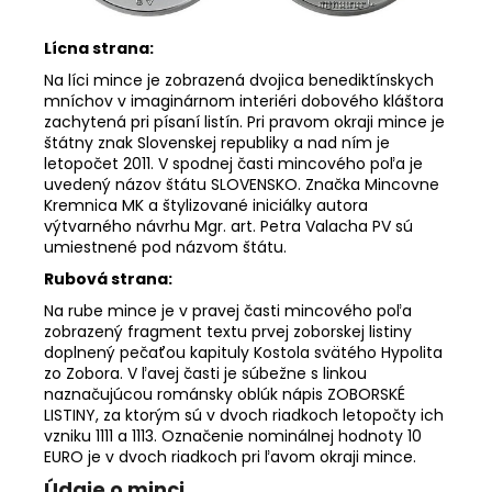
Lícna strana:
Na líci mince je zobrazená dvojica benediktínskych
mníchov v imaginárnom interiéri dobového kláštora
zachytená pri písaní listín. Pri pravom okraji mince je
štátny znak Slovenskej republiky a nad ním je
letopočet 2011. V spodnej časti mincového poľa je
uvedený názov štátu SLOVENSKO. Značka Mincovne
Kremnica MK a štylizované iniciálky autora
výtvarného návrhu Mgr. art. Petra Valacha PV sú
umiestnené pod názvom štátu.
Rubová strana:
Na rube mince je v pravej časti mincového poľa
zobrazený fragment textu prvej zoborskej listiny
doplnený pečaťou kapituly Kostola svätého Hypolita
zo Zobora. V ľavej časti je súbežne s linkou
naznačujúcou románsky oblúk nápis ZOBORSKÉ
LISTINY, za ktorým sú v dvoch riadkoch letopočty ich
vzniku 1111 a 1113. Označenie nominálnej hodnoty 10
EURO je v dvoch riadkoch pri ľavom okraji mince.
Údaje o minci