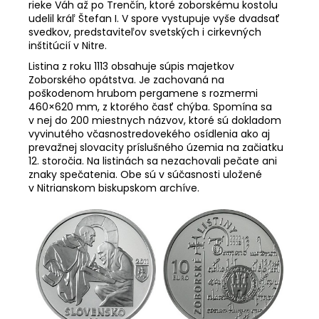
rieke Váh až po Trenčín, ktoré zoborskému kostolu
udelil kráľ Štefan I. V spore vystupuje vyše dvadsať
svedkov, predstaviteľov svetských i cirkevných
inštitúcií v Nitre.
Listina z roku 1113 obsahuje súpis majetkov
Zoborského opátstva. Je zachovaná na
poškodenom hrubom pergamene s rozmermi
460×620 mm, z ktorého časť chýba. Spomína sa
v nej do 200 miestnych názvov, ktoré sú dokladom
vyvinutého včasnostredovekého osídlenia ako aj
prevažnej slovacity príslušného územia na začiatku
12. storočia. Na listinách sa nezachovali pečate ani
znaky spečatenia. Obe sú v súčasnosti uložené
v Nitrianskom biskupskom archíve.