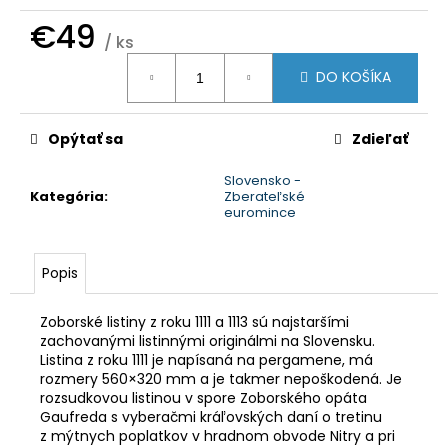
č
a
€49
/ ks
m
Jednotková
e
DO KOŠÍKA
cena:
Opýtať sa
Zdieľať
Slovensko -
Kategória
:
Zberateľské
euromince
Popis
Zoborské listiny z roku 1111 a 1113 sú najstaršími
zachovanými listinnými originálmi na Slovensku.
Listina z roku 1111 je napísaná na pergamene, má
rozmery 560×320 mm a je takmer nepoškodená. Je
rozsudkovou listinou v spore Zoborského opáta
Gaufreda s vyberačmi kráľovských daní o tretinu
z mýtnych poplatkov v hradnom obvode Nitry a pri