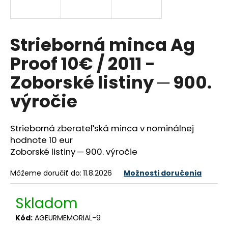
á
j
s
Strieborná minca Ag
ť
Proof 10€ / 2011 -
?
Zoborské listiny ─ 900.
výročie
HĽADAŤ
Strieborná zberateľská minca v nominálnej
hodnote 10 eur
Zoborské listiny ─ 900. výročie
O
d
Môžeme doručiť do:
11.8.2026
Možnosti doručenia
p
o
Skladom
r
ú
Kód:
AGEURMEMORIAL-9