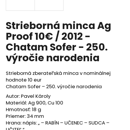
á
j
s
Strieborná minca Ag
ť
Proof 10€ / 2012 -
?
Chatam Sofer - 250.
výročie narodenia
HĽADAŤ
Strieborná zberateľská minca v nominálnej
hodnote 10 eur
Chatam Sofer – 250. výročie narodenia
O
Autor: Pavel Károly
d
Materiál: Ag 900, Cu 100
p
Hmotnosť: 18 g
o
Priemer: 34 mm
r
Hrana: nápis: „ – RABÍN – UČENEC – SUDCA –
ú
UČITEĽ “