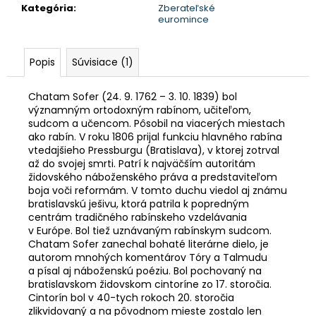
Kategória
:
Zberateľské
euromince
Popis
Súvisiace (1)
Chatam Sofer (24. 9. 1762 – 3. 10. 1839) bol
významným ortodoxným rabínom, učiteľom,
sudcom a učencom. Pôsobil na viacerých miestach
ako rabín. V roku 1806 prijal funkciu hlavného rabína
vtedajšieho Pressburgu (Bratislava), v ktorej zotrval
až do svojej smrti. Patrí k najväčším autoritám
židovského náboženského práva a predstaviteľom
boja voči reformám. V tomto duchu viedol aj známu
bratislavskú ješivu, ktorá patrila k popredným
centrám tradičného rabínskeho vzdelávania
v Európe. Bol tiež uznávaným rabínskym sudcom.
Chatam Sofer zanechal bohaté literárne dielo, je
autorom mnohých komentárov Tóry a Talmudu
a písal aj náboženskú poéziu. Bol pochovaný na
bratislavskom židovskom cintoríne zo 17. storočia.
Cintorín bol v 40-tych rokoch 20. storočia
zlikvidovaný a na pôvodnom mieste zostalo len