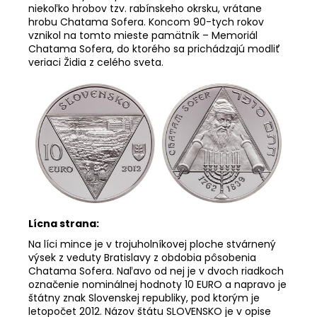
niekoľko hrobov tzv. rabínskeho okrsku, vrátane
hrobu Chatama Sofera. Koncom 90-tych rokov
vznikol na tomto mieste pamätník – Memoriál
Chatama Sofera, do ktorého sa
prichádzajú modliť
veriaci Židia z celého sveta.
Lícna strana:
Na líci mince je v trojuholníkovej ploche stvárnený
výsek z veduty Bratislavy z obdobia pôsobenia
Chatama Sofera. Naľavo od nej je v dvoch riadkoch
označenie nominálnej hodnoty 10 EURO a napravo je
štátny znak Slovenskej republiky, pod ktorým je
letopočet 2012. Názov štátu SLOVENSKO je v opise