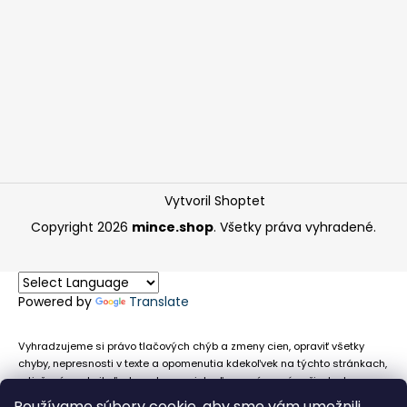
Vytvoril Shoptet
Copyright 2026
mince.shop
. Všetky práva vyhradené.
Powered by
Translate
Vyhradzujeme si právo tlačových chýb a zmeny cien, opraviť všetky
chyby, nepresnosti v texte a opomenutia kdekoľvek na týchto stránkach,
a tiež právo akejkoľvek osobe zamietnuť neoprávnenú požiadavku na
chybne uvedený text. Na stránkach sa môžu vyskytnúť technické
Používame súbory cookie, aby sme vám umožnili