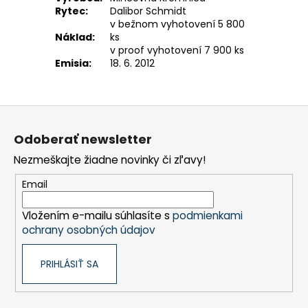
Rytec:
Dalibor Schmidt
v bežnom vyhotovení 5 800
Náklad:
ks
v proof vyhotovení 7 900 ks
Emisia:
18. 6. 2012
Z
á
Odoberať newsletter
p
Nezmeškajte žiadne novinky či zľavy!
ä
t
Email
i
Vložením e-mailu súhlasíte s
podmienkami
e
ochrany osobných údajov
PRIHLÁSIŤ SA