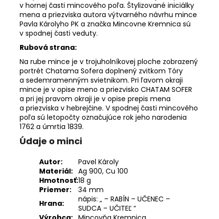
v hornej časti mincového poľa. Štylizované iniciálky
mena a priezviska autora výtvarného návrhu mince
Pavla Károlyho PK a značka Mincovne Kremnica sú
v spodnej časti veduty.
Rubová strana:
Na rube mince je v trojuholníkovej ploche zobrazený
portrét Chatama Sofera doplnený zvitkom Tóry
a sedemramenným svietnikom. Pri ľavom okraji
mince je v opise meno a priezvisko CHATAM SOFER
a pri jej pravom okraji je v opise prepis mena
a priezviska v hebrejčine. V spodnej časti mincového
poľa sú letopočty označujúce rok jeho narodenia
1762 a úmrtia 1839.
Údaje o minci
Autor:
Pavel Károly
Materiál:
Ag 900, Cu 100
Hmotnosť:
18 g
Priemer:
34 mm
nápis: „ – RABÍN – UČENEC –
Hrana:
SUDCA – UČITEĽ “
Výrobca:
Mincovňa Kremnica