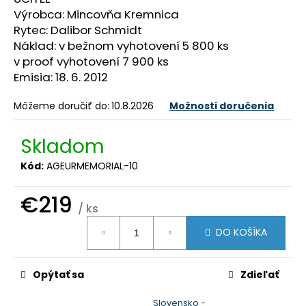
č
Výrobca: Mincovňa Kremnica
a
Rytec: Dalibor Schmidt
m
Náklad: v bežnom vyhotovení 5 800 ks
e
v proof vyhotovení 7 900 ks
Emisia: 18. 6. 2012
Môžeme doručiť do:
10.8.2026
Možnosti doručenia
Skladom
Kód:
AGEURMEMORIAL-10
€219
/ ks
Jednotková
DO KOŠÍKA
cena:
Opýtať sa
Zdieľať
Slovensko -