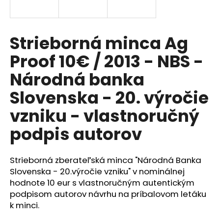
á
j
s
Strieborná minca Ag
ť
Proof 10€ / 2013 - NBS -
?
Národná banka
Slovenska - 20. výročie
vzniku - vlastnoručný
HĽADAŤ
podpis autorov
O
Strieborná zberateľská minca "Národná Banka
d
Slovenska - 20.výročie vzniku" v nominálnej
p
hodnote 10 eur s vlastnoručným autentickým
o
podpisom autorov návrhu na príbalovom letáku
r
k minci.
ú