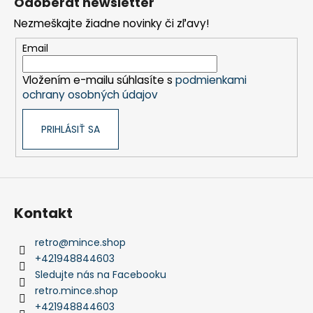
Odoberať newsletter
p
Nezmeškajte žiadne novinky či zľavy!
ä
t
Email
i
Vložením e-mailu súhlasíte s
podmienkami
e
ochrany osobných údajov
PRIHLÁSIŤ SA
Kontakt
retro
@
mince.shop
+421948844603
Sledujte nás na Facebooku
retro.mince.shop
+421948844603