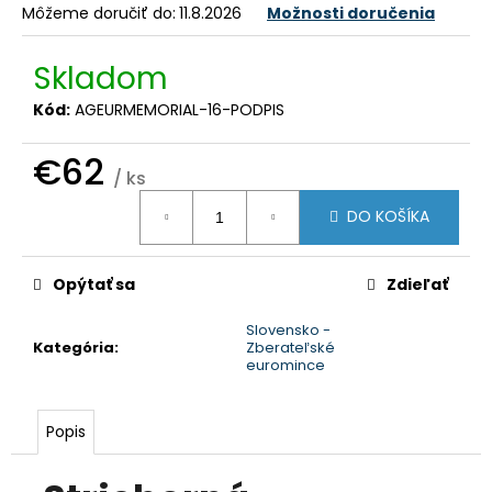
č
Môžeme doručiť do:
11.8.2026
Možnosti doručenia
a
m
Skladom
e
Kód:
AGEURMEMORIAL-16-PODPIS
€62
/ ks
Jednotková
DO KOŠÍKA
cena:
Opýtať sa
Zdieľať
Slovensko -
Kategória
:
Zberateľské
euromince
Popis