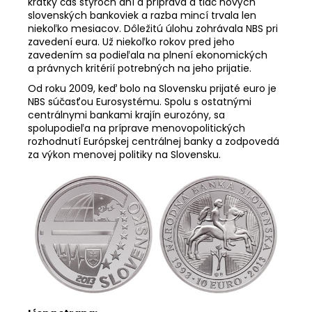
krátky čas štyroch dní a príprava a tlač nových
slovenských bankoviek a razba mincí trvala len
niekoľko mesiacov. Dôležitú úlohu zohrávala NBS pri
zavedení eura. Už niekoľko rokov pred jeho
zavedením sa podieľala na plnení ekonomických
a právnych kritérií potrebných na jeho prijatie.
Od roku 2009, keď bolo na Slovensku prijaté euro je
NBS súčasťou Eurosystému. Spolu s ostatnými
centrálnymi bankami krajín eurozóny, sa
spolupodieľa na príprave menovopolitických
rozhodnutí Európskej centrálnej banky a zodpovedá
za výkon menovej politiky na Slovensku.