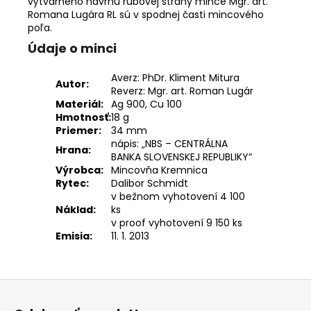
výtvarného návrhu rubovej strany mince Mgr. art.
Romana Lugára RL sú v spodnej časti mincového
poľa.
Údaje o minci
Averz: PhDr. Kliment Mitura
Autor:
Reverz: Mgr. art. Roman Lugár
Materiál:
Ag 900, Cu 100
Hmotnosť:
18 g
Priemer:
34 mm
nápis: „NBS – CENTRÁLNA
Hrana:
BANKA SLOVENSKEJ REPUBLIKY“
Výrobca:
Mincovňa Kremnica
Rytec:
Dalibor Schmidt
v bežnom vyhotovení 4 100
Náklad:
ks
v proof vyhotovení 9 150 ks
Emisia:
11. 1. 2013
Z
á