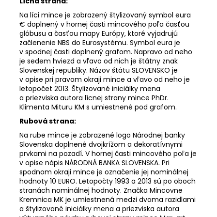
Lícna strana:
Na líci mince je zobrazený štylizovaný symbol eura
€ doplnený v hornej časti mincového poľa časťou
glóbusu a časťou mapy Európy, ktoré vyjadrujú
začlenenie NBS do Eurosystému. Symbol eura je
v spodnej časti doplnený grafom. Napravo od neho
je sedem hviezd a vľavo od nich je štátny znak
Slovenskej republiky. Názov štátu SLOVENSKO je
v opise pri pravom okraji mince a vľavo od neho je
letopočet 2013. Štylizované iniciálky mena
a priezviska autora lícnej strany mince PhDr.
Klimenta Mituru KM s umiestnené pod grafom.
Rubová strana:
Na rube mince je zobrazené logo Národnej banky
Slovenska doplnené dvojkrížom a dekoratívnymi
prvkami na pozadí. V hornej časti mincového poľa je
v opise nápis NÁRODNÁ BANKA SLOVENSKA. Pri
spodnom okraji mince je označenie jej nominálnej
hodnoty 10 EURO. Letopočty 1993 a 2013 sú po oboch
stranách nominálnej hodnoty. Značka Mincovne
Kremnica MK je umiestnená medzi dvoma razidlami
a štylizované iniciálky mena a priezviska autora