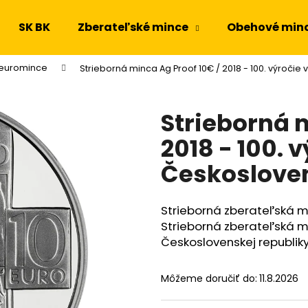
SK BK
Zberateľské mince
Obehové min
 euromince
Strieborná minca Ag Proof 10€ / 2018 - 100. výročie
Čo potrebujete nájsť?
Strieborná 
HĽADAŤ
2018 - 100. 
Českosloven
Odporúčame
Strieborná zberateľská m
Strieborná zberateľská mi
Československej republik
Môžeme doručiť do:
11.8.2026