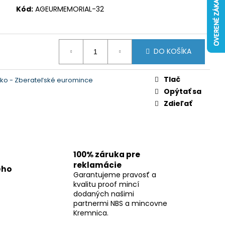
Kód:
AGEURMEMORIAL-32
DO KOŠÍKA
Tlač
ko - Zberateľské euromince
Opýtať sa
Zdieľať
100% záruka pre
reklamácie
ého
Garantujeme pravosť a
kvalitu proof mincí
dodaných našimi
partnermi NBS a mincovne
Kremnica.