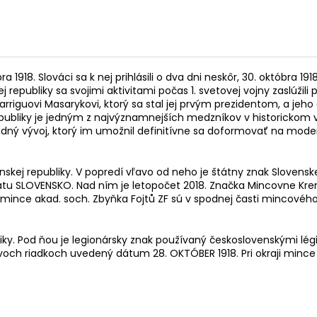
a 1918. Slováci sa k nej prihlásili o dva dni neskôr, 30. októbr
j republiky sa svojimi aktivitami počas 1. svetovej vojny zaslúži
arriguovi Masarykovi, ktorý sa stal jej prvým prezidentom, a je
republiky je jedným z najvýznamnejších medzníkov v historickom
rodný vývoj, ktorý im umožnil definitívne sa doformovať na mod
nskej republiky. V popredí vľavo od neho je štátny znak Slovens
tátu SLOVENSKO. Nad ním je letopočet 2018. Značka Mincovne Kr
u mince akad. soch. Zbyňka Fojtů ZF sú v spodnej časti mincového
y. Pod ňou je legionársky znak používaný československými légia
och riadkoch uvedený dátum 28. OKTÓBER 1918. Pri okraji mince 