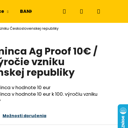
Hľadať
Prihlásenie
Nákupný
ce
BANKOVKY
NGC a PMG
Odznaky a m
 vzniku Československej republiky
košík
minca Ag Proof 10€ /
výročie vzniku
skej republiky
inca v hodnote 10 eur
nca v hodnote 10 eur k 100. výročiu vzniku
y
Možnosti doručenia