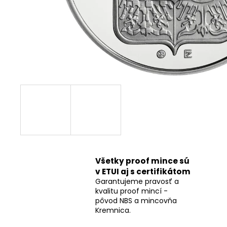
Všetky proof mince sú
v ETUI aj s certifikátom
Garantujeme pravosť a
kvalitu proof mincí -
pôvod NBS a mincovňa
Kremnica.