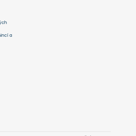
ých
incí a