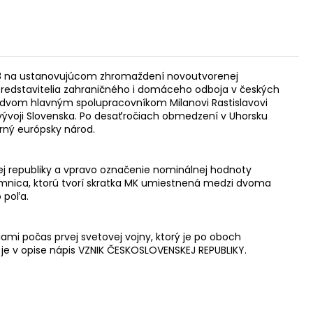
a 1918 na ustanovujúcom zhromaždení novoutvorenej
li predstavitelia zahraničného i domáceho odboja v českých
ho dvom hlavným spolupracovníkom Milanovi Rastislavovi
 vývoji Slovenska. Po desaťročiach obmedzení v Uhorsku
erný európsky národ.
kej republiky a vpravo označenie nominálnej hodnoty
emnica, ktorú tvorí skratka MK umiestnená medzi dvoma
 poľa.
mi počas prvej svetovej vojny, ktorý je po oboch
je v opise nápis VZNIK ČESKOSLOVENSKEJ REPUBLIKY.