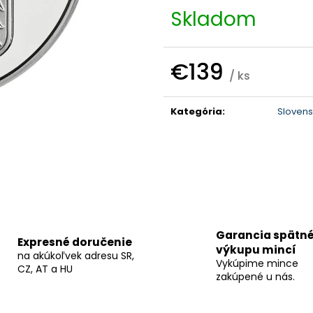
Skladom
€139
/ ks
Jednotková
cena:
Kategória
:
Slovens
Garancia spätn
Expresné doručenie
výkupu mincí
na akúkoľvek adresu SR,
Vykúpime mince
CZ, AT a HU
zakúpené u nás.