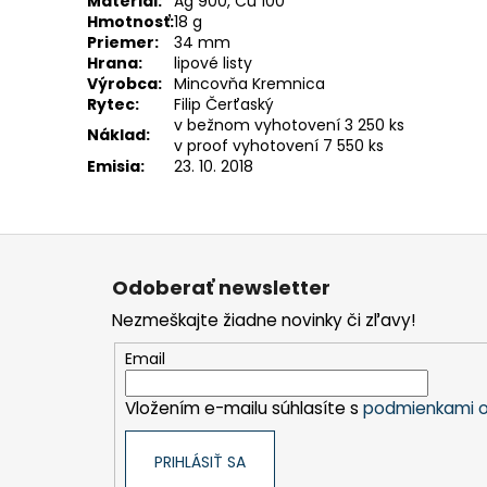
Materiál:
Ag 900, Cu 100
Hmotnosť:
18 g
Priemer:
34 mm
Hrana:
lipové listy
Výrobca:
Mincovňa Kremnica
Rytec:
Filip Čerťaský
v bežnom vyhotovení 3 250 ks
Náklad:
v proof vyhotovení 7 550 ks
Emisia:
23. 10. 2018
Z
á
Odoberať newsletter
p
Nezmeškajte žiadne novinky či zľavy!
ä
t
Email
i
Vložením e-mailu súhlasíte s
podmienkami o
e
PRIHLÁSIŤ SA