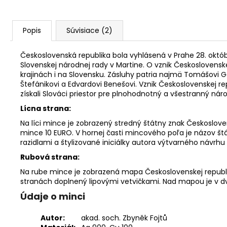
Popis
Súvisiace (2)
Československá republika bola vyhlásená v Prahe 28. októbr
Slovenskej národnej rady v Martine. O vznik Československe
krajinách i na Slovensku. Zásluhy patria najmä Tomášovi G
Štefánikovi a Edvardovi Benešovi. Vznik Československej 
získali Slováci priestor pre plnohodnotný a všestranný ná
Lícna strana:
Na líci mince je zobrazený stredný štátny znak Českoslove
mince 10 EURO. V hornej časti mincového poľa je názov š
razidlami a štylizované iniciálky autora výtvarného návrh
Rubová strana:
Na rube mince je zobrazená mapa Československej republik
stranách doplnený lipovými vetvičkami. Nad mapou je v dv
Údaje o minci
Autor:
akad. soch. Zbyněk Fojtů