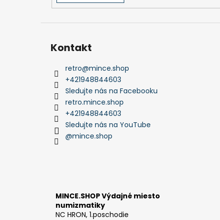
Kontakt
retro
@
mince.shop
+421948844603
Sledujte nás na Facebooku
retro.mince.shop
+421948844603
Sledujte nás na YouTube
@mince.shop
MINCE.SHOP Výdajné miesto
numizmatiky
NC HRON, 1.poschodie