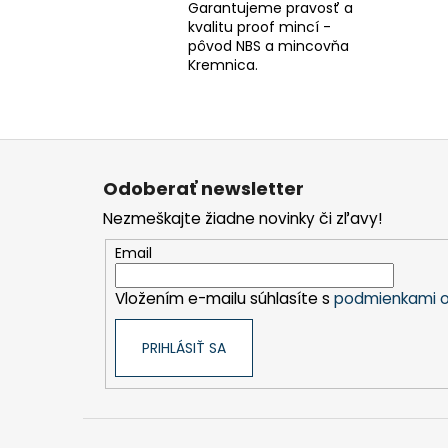
Garantujeme pravosť a
kvalitu proof mincí -
pôvod NBS a mincovňa
Kremnica.
Z
á
Odoberať newsletter
p
Nezmeškajte žiadne novinky či zľavy!
ä
t
Email
i
Vložením e-mailu súhlasíte s
podmienkami o
e
PRIHLÁSIŤ SA