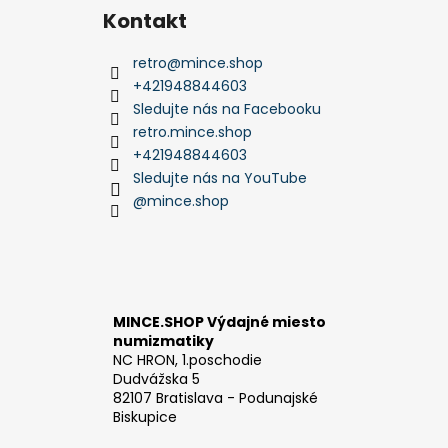
Kontakt
retro
@
mince.shop
+421948844603
Sledujte nás na Facebooku
retro.mince.shop
+421948844603
Sledujte nás na YouTube
@mince.shop
MINCE.SHOP Výdajné miesto
numizmatiky
NC HRON, 1.poschodie
Dudvážska 5
82107 Bratislava - Podunajské
Biskupice