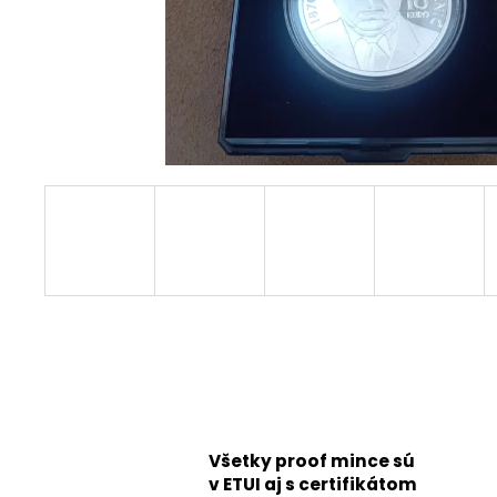
Všetky proof mince sú
v ETUI aj s certifikátom