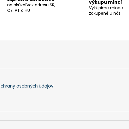
výkupu mincí
na akúkoľvek adresu SR,
Vykúpime mince
CZ, AT a HU
zakúpené u nás.
chrany osobných údajov