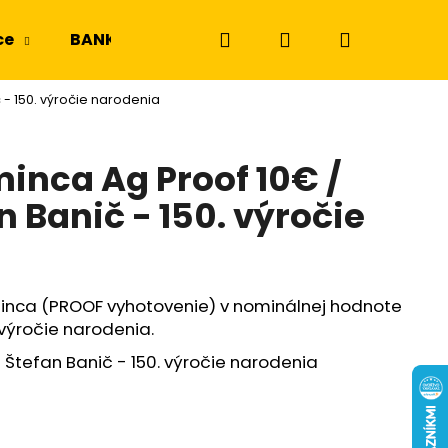
Hľadať
Prihlásenie
Nákupný
ce
BANKOVKY
NGC a PMG
Odznaky a m
 - 150. výročie narodenia
košík
minca Ag Proof 10€ /
n Banič - 150. výročie
minca (PROOF vyhotovenie) v nominálnej hodnote
 výročie narodenia.
 Štefan Banič - 150. výročie narodenia