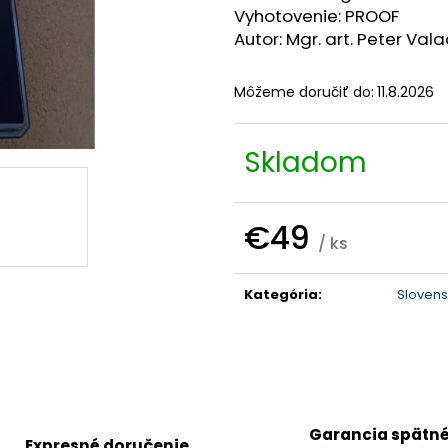
Vyhotovenie: PROOF
Autor: Mgr. art. Peter Val
Môžeme doručiť do:
11.8.2026
Skladom
€49
/ ks
Jednotková
cena:
Kategória
:
Slovens
Garancia spätn
Expresné doručenie