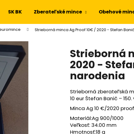
SK BK
Zberateľské mince
Obehové min
 euromince
Strieborná minca Ag Proof 10€ / 2020 - Stefan Banič
Čo potrebujete nájsť?
Strieborná 
HĽADAŤ
2020 - Stefa
narodenia
Odporúčame
Strieborná zberateľská 
10 eur Štefan Banič – 150.
Minca Ag 10 €/2020 proof
Materiál:Ag 900/1000
Veľkosť: 34.00 mm
Hmotnosť:18 g