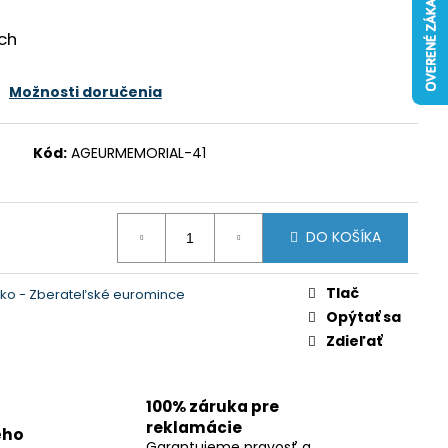
ach
Možnosti doručenia
Kód:
AGEURMEMORIAL-41
DO KOŠÍKA
Tlač
ko - Zberateľské euromince
Opýtať sa
Zdieľať
100% záruka pre
reklamácie
ého
Garantujeme pravosť a