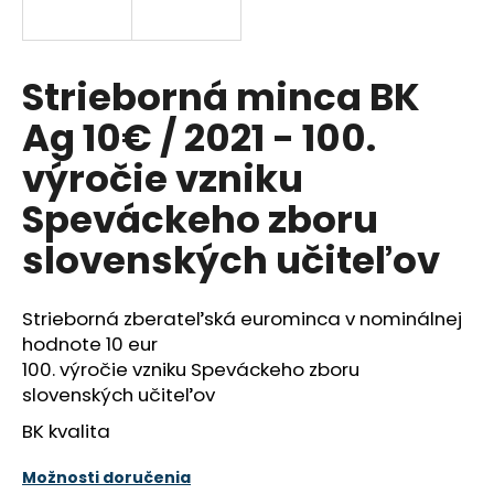
á
j
s
Strieborná minca BK
ť
Ag 10€ / 2021 - 100.
?
výročie vzniku
Speváckeho zboru
slovenských učiteľov
HĽADAŤ
Strieborná zberateľská eurominca v nominálnej
hodnote 10 eur
O
100. výročie vzniku Speváckeho zboru
d
slovenských učiteľov
p
o
BK kvalita
r
ú
Možnosti doručenia