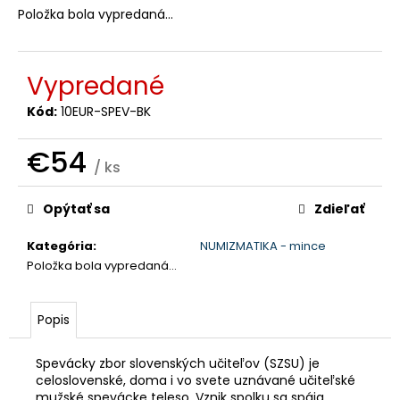
č
Položka bola vypredaná…
a
m
e
Vypredané
Kód:
10EUR-SPEV-BK
€54
/ ks
Jednotková
cena:
Opýtať sa
Zdieľať
Kategória
:
NUMIZMATIKA - mince
Položka bola vypredaná…
Popis
Spevácky zbor slovenských učiteľov (SZSU) je
celoslovenské, doma i vo svete uznávané učiteľské
mužské spevácke teleso. Vznik spolku sa spája