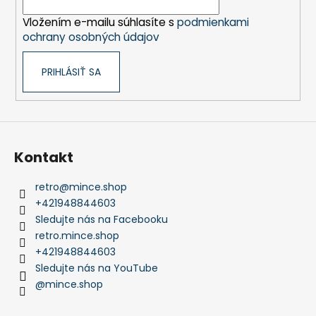
i
Vložením e-mailu súhlasíte s
podmienkami
e
ochrany osobných údajov
PRIHLÁSIŤ SA
Kontakt
retro
@
mince.shop
+421948844603
Sledujte nás na Facebooku
retro.mince.shop
+421948844603
Sledujte nás na YouTube
@mince.shop