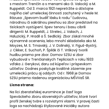
s mestom Trenčín a s menami ako G. Valocký a M.
Ruppeldt. Od 3. marca 1921 nepretržite a dôstojne
napĺňa cieľ umeleckej činnosti zachytený v hesle M.
Rázusa: „Spevom budiť lásku k rodu.“ Ľudovou,
národnou či sakrálnou piesňou sa zbor predstavil na
tisíckach vystúpení. Spev tenoru i basu cibrili
dirigenti: M. Ruppeldt, J. Strelec, J. Valach, J.
Haluzický, P. Hradil a Š. Sedlický. Zbor získal mnohé
významné ocenenia, lebo mnohí skladatelia ako M.
Moyzes, M. S. Trnavský, J. V. Dolinský, V. Figuš-Bystrý,
J. Cikker, E. Suchoň, P. Špilák či T. Vrškový tvorili
hudbu priamo pre zbor. Domov SZSU si zbor
vybudoval v Trenčianskych Tepliciach v roku 1933
vďaka J. Gerykovi, daru od kúpeľov i príspevkom
učiteľov. Dodnes poskytuje kvalitné zázemie pre
umeleckú prácu aj oddych. Od r. 1968 je Domov
SZSU priamo riadenou organizáciou MŠVVaŠ SR.
Lícna strana:
Na líci zberateľskej euromince je časť loga
Speváckeho zboru slovenských učiteľov, ktoré tvorí
profil ženskej tváre s rozviatymi vlasmi. V pravej časti
loga sa nachádzajú štylizované iniciálky autora