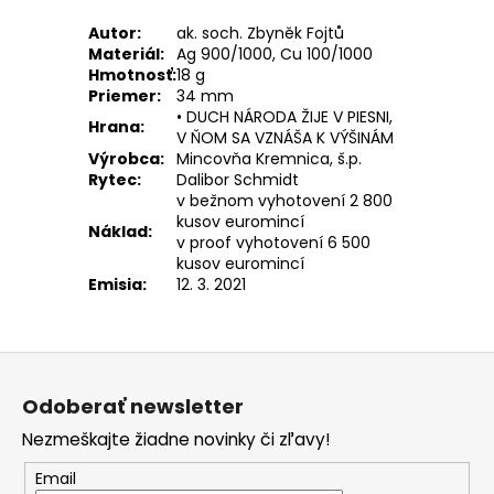
Autor:
ak. soch. Zbyněk Fojtů
Materiál:
Ag 900/1000, Cu 100/1000
Hmotnosť:
18 g
Priemer:
34 mm
• DUCH NÁRODA ŽIJE V PIESNI,
Hrana:
V ŇOM SA VZNÁŠA K VÝŠINÁM
Výrobca:
Mincovňa Kremnica, š.p.
Rytec:
Dalibor Schmidt
v bežnom vyhotovení 2 800
kusov euromincí
Náklad:
v proof vyhotovení 6 500
kusov euromincí
Emisia:
12. 3. 2021
Z
á
Odoberať newsletter
p
Nezmeškajte žiadne novinky či zľavy!
ä
t
Email