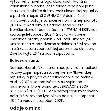
výtvarného návrhu loga, akad. soch. Mariána
Polonského. V hornej časti mincového poľa je na
linajkovej štruktúre štátny znak Slovenskej republiky
a pod ním nápis „SLOVENSKO“. V dolnej časti
mincového poľa je označenie nominálnej hodnoty
„10 EURO“. Nad ním je zjednodušená silueta
trenčianskeho hradu s nápisom „TRENČÍN 1921“, nad
ktorou je letopočet „2021“. Značka Mincovne
Kremnica, štátny podnik, ktorú tvorí skratka „MK“
umiestnená medzi dvoma razidlami a štylizované
iniciálky autora zberateľskej euromince ak. soch.
Zbyňka Fojtů „ZF“ sú pod letopočtom.
Rubová strana:
Na rube zberateľskej euromince je v troch riadkoch
notový zápis nápevu štátnej hymny Slovenskej
republiky. V prvých dvoch riadkoch je na začiatku
husľový kľúč. Jednotlivé noty sú vyplnené
písmenami, ktoré tvoria text „SPEVÁCKY ZBOR
SLOVENSKÝCH UČITEĽOV.“ V hornej časti mincového
poľa je štylizovaná lýra. Vľavo od nej je letopočet
„1921“ a vpravo letopočet „2021“.
Údaje o minci