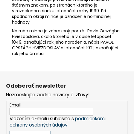
štátnym znakom, po stranách ktorého je
v rozdelenom riadku letopočet razby 1999. Pri
spodnom okraji mince je označenie nominálnej
hodnoty.
Na rube mince je zobrazený portrét Pavla Országha
Hviezdoslava, okolo ktorého je v opise letopočet
1849, označujúci rok jeho narodenia, nápis PAVOL
ORSZÁGH HVIEZDOSLAV a letopočet 1921, označujúci
rok jeho úmrtia.
Z
á
Odoberať newsletter
p
Nezmeškajte žiadne novinky či zľavy!
ä
t
Email
i
Vložením e-mailu súhlasíte s
podmienkami
e
ochrany osobných údajov