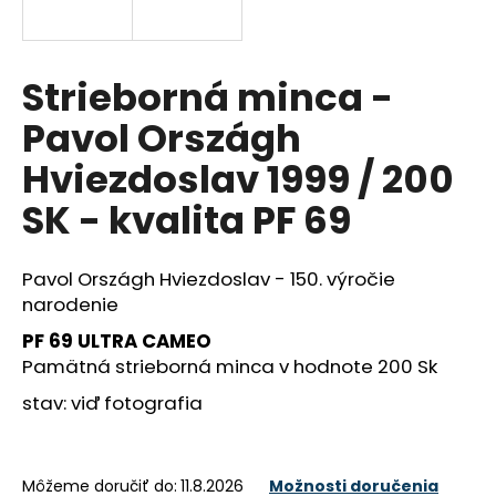
á
j
s
Strieborná minca -
ť
Pavol Országh
?
Hviezdoslav 1999 / 200
SK - kvalita PF 69
HĽADAŤ
Pavol Országh Hviezdoslav - 150. výročie
narodenie
PF 69 ULTRA CAMEO
O
Pamätná strieborná minca v hodnote 200 Sk
d
p
stav: viď fotografia
o
r
ú
Môžeme doručiť do:
11.8.2026
Možnosti doručenia