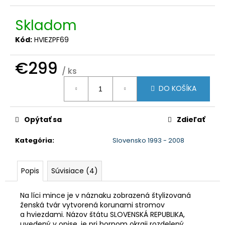
č
a
Skladom
m
e
Kód:
HVIEZPF69
€299
/ ks
Jednotková
DO KOŠÍKA
cena:
Opýtať sa
Zdieľať
Kategória
:
Slovensko 1993 - 2008
Popis
Súvisiace (4)
Na líci mince je v náznaku zobrazená štylizovaná
ženská tvár vytvorená korunami stromov
a hviezdami. Názov štátu SLOVENSKÁ REPUBLIKA,
uvedený v opise, je pri hornom okraji rozdelený