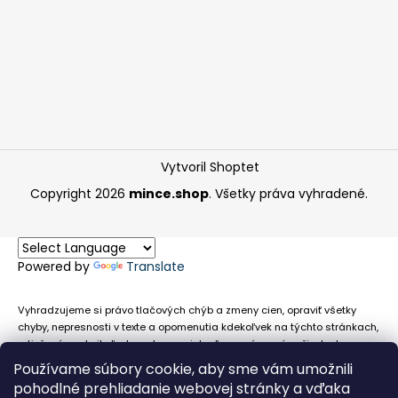
Vytvoril Shoptet
Copyright 2026
mince.shop
. Všetky práva vyhradené.
Powered by
Translate
Vyhradzujeme si právo tlačových chýb a zmeny cien, opraviť všetky
chyby, nepresnosti v texte a opomenutia kdekoľvek na týchto stránkach,
a tiež právo akejkoľvek osobe zamietnuť neoprávnenú požiadavku na
chybne uvedený text. Na stránkach sa môžu vyskytnúť technické
Používame súbory cookie, aby sme vám umožnili
nepresnosti a typografické chyby alebo opomenutia v súvislosti s
pohodlné prehliadanie webovej stránky a vďaka
informáciami zobrazenými na týchto stránkach, nevyplýva nám žiadna