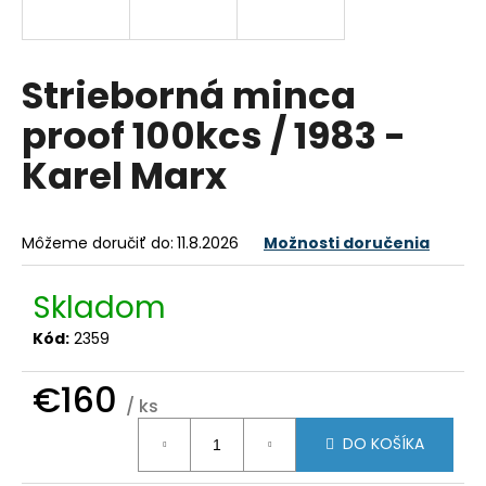
á
j
s
Strieborná minca
ť
proof 100kcs / 1983 -
?
Karel Marx
Môžeme doručiť do:
11.8.2026
Možnosti doručenia
HĽADAŤ
Skladom
Kód:
2359
O
d
€160
p
/ ks
o
Jednotková
r
DO KOŠÍKA
cena:
ú