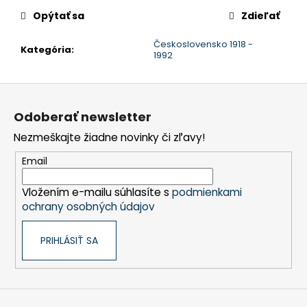
č
a
Opýtať sa
Zdieľať
m
Československo 1918 -
e
Kategória
:
1992
Z
á
Odoberať newsletter
p
Nezmeškajte žiadne novinky či zľavy!
ä
t
Email
i
Vložením e-mailu súhlasíte s
podmienkami
e
ochrany osobných údajov
PRIHLÁSIŤ SA