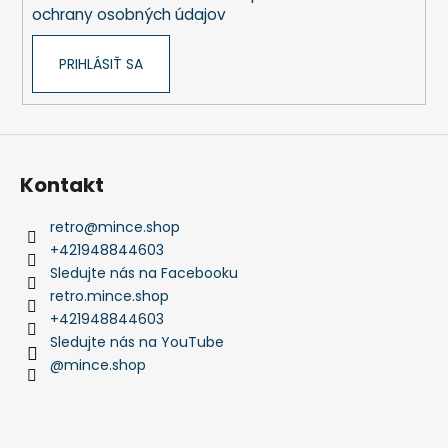
e
ochrany osobných údajov
PRIHLÁSIŤ SA
Kontakt
retro
@
mince.shop
+421948844603
Sledujte nás na Facebooku
retro.mince.shop
+421948844603
Sledujte nás na YouTube
@mince.shop