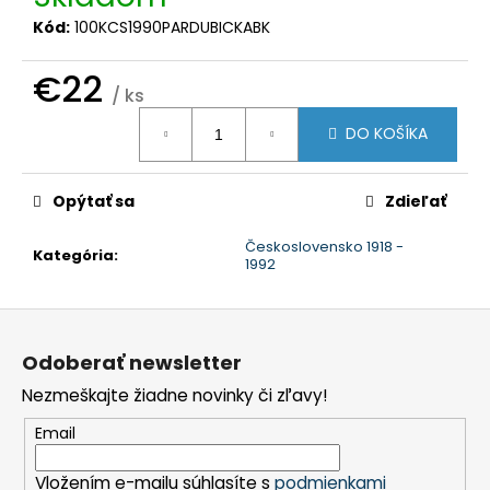
č
a
Kód:
100KCS1990PARDUBICKABK
m
e
€22
/ ks
Jednotková
DO KOŠÍKA
cena:
Opýtať sa
Zdieľať
Československo 1918 -
Kategória
:
1992
Z
á
Odoberať newsletter
p
Nezmeškajte žiadne novinky či zľavy!
ä
t
Email
i
Vložením e-mailu súhlasíte s
podmienkami