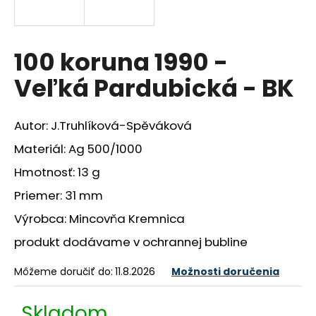
á
j
s
100 koruna 1990 -
ť
Veľká Pardubická - BK
?
Autor: J.Truhlíková-Spěváková
Materiál: Ag 500/1000
HĽADAŤ
Hmotnosť: 13 g
Priemer: 31 mm
Výrobca: Mincovňa Kremnica
O
d
produkt dodávame v ochrannej bubline
p
o
Môžeme doručiť do:
11.8.2026
Možnosti doručenia
r
ú
Skladom