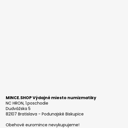
MINCE.SHOP Výdajné miesto numizmatiky
NC HRON, 1.poschodie
Dudvážska 5
82107 Bratislava - Podunajské Biskupice
Obehové euromince nevykupujeme!