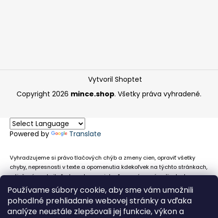
Vytvoril Shoptet
Copyright 2026
mince.shop
. Všetky práva vyhradené.
Powered by
Translate
Vyhradzujeme si právo tlačových chýb a zmeny cien, opraviť všetky
chyby, nepresnosti v texte a opomenutia kdekoľvek na týchto stránkach,
a tiež právo akejkoľvek osobe zamietnuť neoprávnenú požiadavku na
chybne uvedený text. Na stránkach sa môžu vyskytnúť technické
Používame súbory cookie, aby sme vám umožnili
nepresnosti a typografické chyby alebo opomenutia v súvislosti s
pohodlné prehliadanie webovej stránky a vďaka
informáciami zobrazenými na týchto stránkach, nevyplýva nám žiadna
analýze neustále zlepšovali jej funkcie, výkon a
povinnosť ani zodpovednosť v prípade, že sa spoliehajú na nepresné