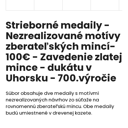
á
j
s
Strieborné medaily -
ť
Nezrealizované motívy
?
zberateľských mincí-
100€ - Zavedenie zlatej
mince - dukátu v
HĽADAŤ
Uhorsku - 700.výročie
O
Súbor obsahuje dve medaily s motívmi
d
nezrealizovaných návrhov zo súťaže na
p
rovnomennú zberateľskú mincu. Obe medaily
o
budú umiestnené v drevenej kazete.
r
ú