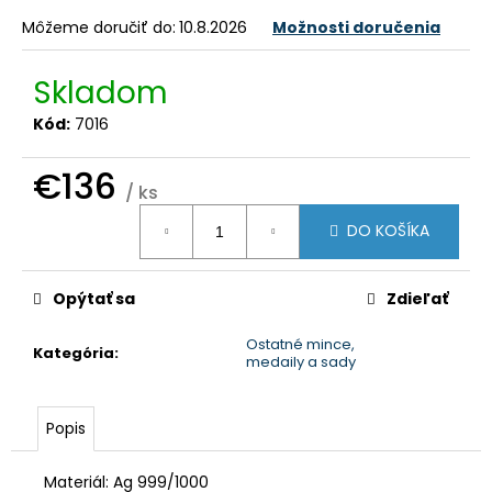
č
a
Môžeme doručiť do:
10.8.2026
Možnosti doručenia
m
e
Skladom
Kód:
7016
€136
/ ks
Jednotková
DO KOŠÍKA
cena:
Opýtať sa
Zdieľať
Ostatné mince,
Kategória
:
medaily a sady
Popis
Materiál: Ag 999/1000