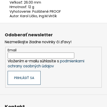
Veľkosť: 26.00 mm
Hmotnosť: 12 g
Vyhotovenie: Pozlátené PROOF
Autor: Karol Ličko, Ing.M.Virčík
Z
á
Odoberať newsletter
p
Nezmeškajte žiadne novinky či zľavy!
ä
t
Email
i
Vložením e-mailu súhlasíte s
podmienkami
e
ochrany osobných údajov
PRIHLÁSIŤ SA
Kontakt