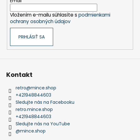
t
Email
i
Vložením e-mailu súhlasíte s
podmienkami
e
ochrany osobných údajov
PRIHLÁSIŤ SA
Kontakt
retro
@
mince.shop
+421948844603
Sledujte nás na Facebooku
retro.mince.shop
+421948844603
Sledujte nás na YouTube
@mince.shop