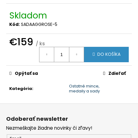
č
a
Skladom
m
e
Kód:
SADAAGGROSE-5
€159
/ ks
Jednotková
DO KOŠÍKA
cena:
Opýtať sa
Zdieľať
Ostatné mince,
Kategória
:
medaily a sady
Z
á
Odoberať newsletter
p
Nezmeškajte žiadne novinky či zľavy!
ä