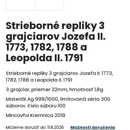
á
j
s
Strieborné repliky 3
ť
grajciarov Jozefa II.
?
1773, 1782, 1788 a
Leopolda II. 1791
HĽADAŤ
Strieborné repliky 3 grajciarov Jozefa II. 1773,
1782, 1788 a Leopolda II. 1791
3 grajciar, priemer 22mm, hmotnosť 1,8g
O
d
Materiál Ag 999/1000, limitovaná séria 300
p
súborov. číslo súboru 100
o
Mincovňa Kremnica 2019
r
ú
Môžeme doručiť do:
11.8.2026
Možnosti doručenia