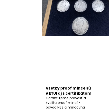
Všetky proof mince sú
v ETUI aj s certifikátom
Garantujeme pravosť a
kvalitu proof mincí -
pôvod NBS a mincovňa