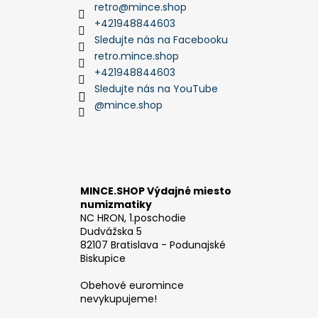
retro
@
mince.shop
+421948844603
Sledujte nás na Facebooku
retro.mince.shop
+421948844603
Sledujte nás na YouTube
@mince.shop
MINCE.SHOP Výdajné miesto
numizmatiky
NC HRON, 1.poschodie
Dudvážska 5
82107 Bratislava - Podunajské
Biskupice
Obehové euromince
nevykupujeme!