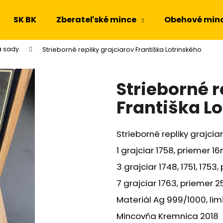
SK BK
Zberateľské mince
Obehové min
a sady
Strieborné repliky grajciarov Františka Lotrinského
Čo potrebujete nájsť?
Strieborné r
HĽADAŤ
Františka L
Strieborné repliky grajcia
Odporúčame
1 grajciar 1758, priemer 
3 grajciar 1748, 1751, 175
7 grajciar 1763, priemer 
Materiál Ag 999/1000, lim
Mincovňa Kremnica 2018