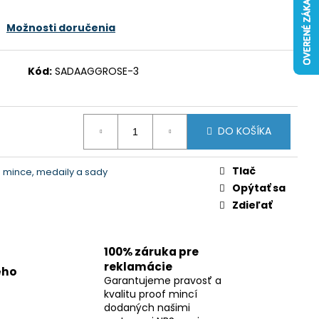
Možnosti doručenia
Kód:
SADAAGGROSE-3
DO KOŠÍKA
Tlač
 mince, medaily a sady
Opýtať sa
Zdieľať
100% záruka pre
reklamácie
ého
Garantujeme pravosť a
kvalitu proof mincí
dodaných našimi