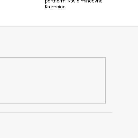
partnermi NBS a mincovne
Kremnica.