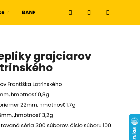
Hľadať
Prihlásenie
Nákupný
ce
BANKOVKY
NGC a PMG
Odznaky a m
košík
epliky grajciarov
otrinského
rov Františka Lotrinského
16mm, hmotnosť 0,8g
3, priemer 22mm, hmotnosť 1,7g
25mm, ,hmotnosť 3,2g
itovaná séria 300 súborov. číslo súboru 100