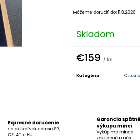
Môžeme doručiť do:
11.8.2026
Skladom
€159
/ ks
Jednotková
cena:
Kategória
:
Ostatné
Garancia spätn
Expresné doručenie
výkupu mincí
na akúkoľvek adresu SR,
Vykúpime mince
CZ, AT a HU
zakúpené u nás.