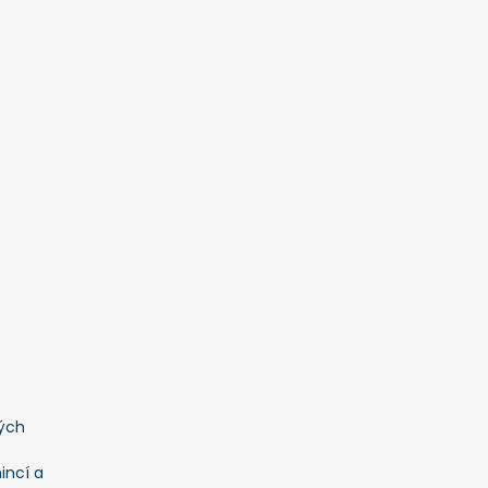
ých
incí a