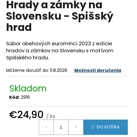
Hrady a zámky na
á
Slovensku - Spišský
j
s
hrad
ť
?
Súbor obehových euromincí 2022 z edície
hradov a zámkov na Slovensku s motívom
Spišského hradu.
Môžeme doručiť do:
11.8.2026
Možnosti doručenia
HĽADAŤ
Skladom
O
Kód:
2916
d
p
€24,90
/ ks
o
Jednotková
r
DO KOŠÍKA
cena:
ú