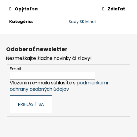
č
a
Opýtať sa
Zdieľať
m
e
Kategória
:
Sady SK Mincí
Z
á
Odoberať newsletter
p
Nezmeškajte žiadne novinky či zľavy!
ä
t
Email
i
Vložením e-mailu súhlasíte s
podmienkami
e
ochrany osobných údajov
PRIHLÁSIŤ SA