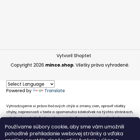
Vytvoril Shoptet
Copyright 2026
mince.shop
. Všetky práva vyhradené.
Powered by
Translate
Vyhradzujeme si právo tlačových chýb a zmeny cien, opraviť všetky
chyby, nepresnosti v texte a opomenutia kdekoľvek na týchto stránkach,
a tiež právo akejkoľvek osobe zamietnuť neoprávnenú požiadavku na
chybne uvedený text. Na stránkach sa môžu vyskytnúť technické
Používame súbory cookie, aby sme vám umožnili
nepresnosti a typografické chyby alebo opomenutia v súvislosti s
pohodlné prehliadanie webovej stránky a vďaka
informáciami zobrazenými na týchto stránkach, nevyplýva nám žiadna