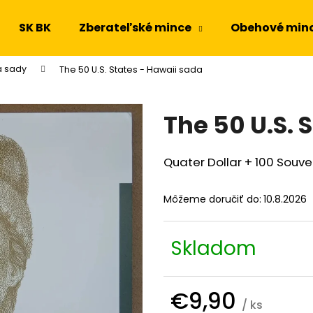
SK BK
Zberateľské mince
Obehové min
a sady
The 50 U.S. States - Hawaii sada
Čo potrebujete nájsť?
The 50 U.S. 
HĽADAŤ
Quater Dollar + 100 Souven
Odporúčame
Môžeme doručiť do:
10.8.2026
Skladom
€9,90
/ ks