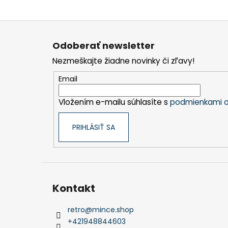
Z
á
Odoberať newsletter
p
Nezmeškajte žiadne novinky či zľavy!
ä
t
Email
i
Vložením e-mailu súhlasíte s
podmienkami o
e
PRIHLÁSIŤ SA
Kontakt
retro
@
mince.shop
+421948844603