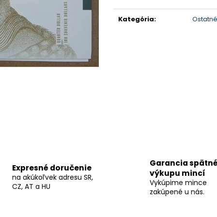
Jednotková
cena:
Kategória
:
Ostatné
Garancia spätn
Expresné doručenie
výkupu mincí
na akúkoľvek adresu SR,
Vykúpime mince
CZ, AT a HU
zakúpené u nás.