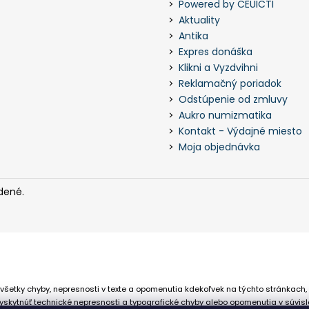
Powered by CEUICTI
Aktuality
Antika
Expres donáška
Klikni a Vyzdvihni
Reklamačný poriadok
Odstúpenie od zmluvy
Aukro numizmatika
Kontakt - Výdajné miesto
Moja objednávka
dené.
všetky chyby, nepresnosti v texte a opomenutia kdekoľvek na týchto stránkach,
skytnúť technické nepresnosti a typografické chyby alebo opomenutia v súvisl