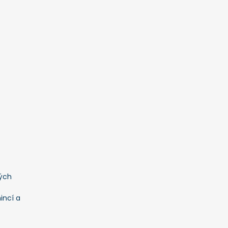
ých
incí a