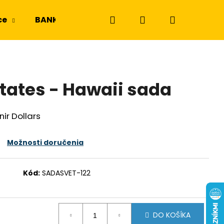
Hľadať
Prihlásenie
Nákupný
ce
BANKOVKY
NGC a PMG
Odznaky a m
košík
States - Hawaii sada
ir Dollars
Možnosti doručenia
Kód:
SADASVET-122
DO KOŠÍKA