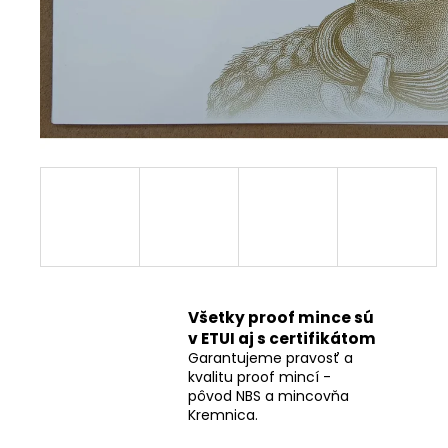
Všetky proof mince sú
v ETUI aj s certifikátom
Garantujeme pravosť a
kvalitu proof mincí -
pôvod NBS a mincovňa
Kremnica.