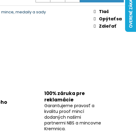
Tlač
 mince, medaily a sady
Opýtať sa
Zdieľať
100% záruka pre
reklamácie
ého
Garantujeme pravosť a
kvalitu proof mincí
dodaných našimi
partnermi NBS a mincovne
Kremnica.