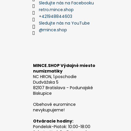
Sledujte nás na Facebooku
retro.mince.shop
+421948844603
Sledujte nás na YouTube
@mince.shop
MINCE.SHOP Výdajné miesto
numizmatiky
NC HRON, 1.poschodie
Dudvážska 5
82107 Bratislava - Podunajské
Biskupice
Obehové euromince
nevykupujeme!
Otváracie hodiny:
Pondelok-Piatok: 10:00-18:00