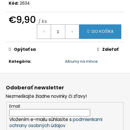
č
Kód:
2634
a
m
€9,90
e
/ ks
Jednotková
DO KOŠÍKA
cena:
Opýtať sa
Zdieľať
Kategória
:
Albumy na mince
Z
á
Odoberať newsletter
p
Nezmeškajte žiadne novinky či zľavy!
ä
t
Email
i
Vložením e-mailu súhlasíte s
podmienkami
e
ochrany osobných údajov