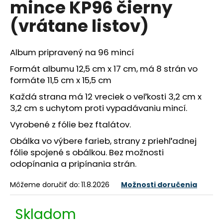
mince KP96 čierny
á
(vrátane listov)
j
s
ť
Album pripravený na 96 mincí
?
Formát albumu 12,5 cm x 17 cm, má 8 strán vo
formáte 11,5 cm x 15,5 cm
Každá strana má 12 vreciek o veľkosti 3,2 cm x
3,2 cm s uchytom proti vypadávaniu mincí.
HĽADAŤ
Vyrobené z fólie bez ftalátov.
Obálka vo výbere farieb, strany z priehľadnej
fólie spojené s obálkou. Bez možnosti
O
odopínania a pripínania strán.
d
p
Môžeme doručiť do:
11.8.2026
Možnosti doručenia
o
r
Skladom
ú