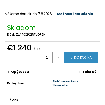
č
a
m
Môžeme doručiť do:
7.8.2026
Možnosti doručenia
e
Skladom
Kód:
ZLATO2025FLOREN
€1 240
/ ks
Jednotková
DO KOŠÍKA
cena:
Opýtať sa
Zdieľať
Zlaté euromince
Kategória
:
Slovensko
Popis