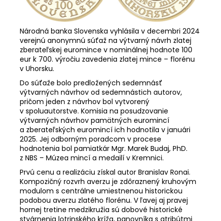
Národná banka Slovenska vyhlásila v decembri 2024
verejnú anonymnú súťaž na výtvarný návrh zlatej
zberateľskej euromince v nominálnej hodnote 100
eur k 700. výročiu zavedenia zlatej mince – florénu
v Uhorsku.
Do súťaže bolo predložených sedemnásť
výtvarných návrhov od sedemnástich autorov,
pričom jeden z návrhov bol vytvorený
v spoluautorstve. Komisia na posudzovanie
výtvarných návrhov pamätných euromincí
a zberateľských euromincí ich hodnotila v januári
2025. Jej odborným poradcom v procese
hodnotenia bol pamiatkár Mgr. Marek Budaj, PhD.
z NBS – Múzea mincí a medailí v Kremnici.
Prvú cenu a realizáciu získal autor Branislav Ronai.
Kompozičný rozvrh averzu je zdôraznený kruhovým
modulom s centrálne umiestnenou historickou
podobou averzu zlatého florénu. V ľavej aj pravej
hornej tretine medzikružia sú dobové historické
stvárnenia lotrinského kríža, panovníka s atribútmi