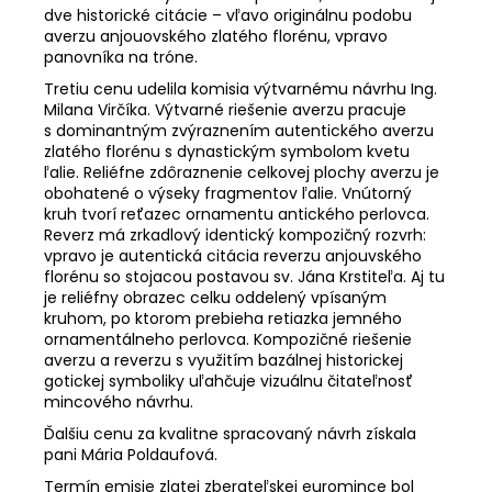
dve historické citácie – vľavo originálnu podobu
averzu anjouovského zlatého florénu, vpravo
panovníka na tróne.
Tretiu cenu udelila komisia výtvarnému návrhu Ing.
Milana Virčíka. Výtvarné riešenie averzu pracuje
s dominantným zvýraznením autentického averzu
zlatého florénu s dynastickým symbolom kvetu
ľalie. Reliéfne zdôraznenie celkovej plochy averzu je
obohatené o výseky fragmentov ľalie. Vnútorný
kruh tvorí reťazec ornamentu antického perlovca.
Reverz má zrkadlový identický kompozičný rozvrh:
vpravo je autentická citácia reverzu anjouvského
florénu so stojacou postavou sv. Jána Krstiteľa. Aj tu
je reliéfny obrazec celku oddelený vpísaným
kruhom, po ktorom prebieha retiazka jemného
ornamentálneho perlovca. Kompozičné riešenie
averzu a reverzu s využitím bazálnej historickej
gotickej symboliky uľahčuje vizuálnu čitateľnosť
mincového návrhu.
Ďalšiu cenu za kvalitne spracovaný návrh získala
pani Mária Poldaufová.
Termín emisie zlatej zberateľskej euromince bol