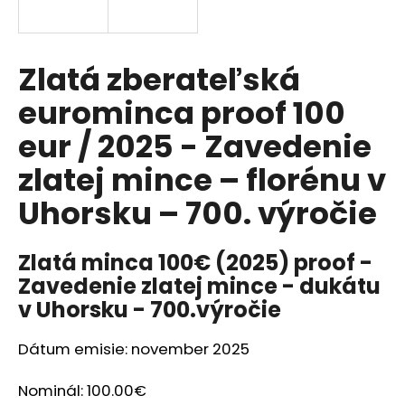
á
j
s
Zlatá zberateľská
ť
eurominca proof 100
?
eur / 2025 - Zavedenie
zlatej mince – florénu v
Uhorsku – 700. výročie
HĽADAŤ
Zlatá minca 100€ (2025) proof -
Zavedenie zlatej mince - dukátu
O
v Uhorsku - 700.výročie
d
p
o
Dátum emisie: november 2025
r
ú
Nominál: 100.00€