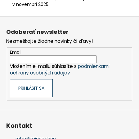
v novembri 2025.
Z
á
Odoberať newsletter
p
Nezmeškajte žiadne novinky či zľavy!
ä
t
Email
i
Vložením e-mailu súhlasíte s
podmienkami
e
ochrany osobných údajov
PRIHLÁSIŤ SA
Kontakt
retro
@
mince.shop