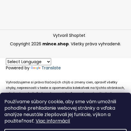
Vytvoril Shoptet
Copyright 2026
mince.shop
. Všetky práva vyhradené.
Powered by
Translate
Vyhradzujeme si právo tlačových chýb a zmeny cien, opraviť všetky
chyby, nepresnosti v texte a opomenutia kdekoľvek na týchto stránkach,
a tiež právo akejkoľvek osobe zamietnuť neoprávnenú požiadavku na
chybne uvedený text. Na stránkach sa môžu vyskytnúť technické
Používame súbory cookie, aby sme vám umožnili
nepresnosti a typografické chyby alebo opomenutia v súvislosti s
pohodlné prehliadanie webovej stránky a vďaka
informáciami zobrazenými na týchto stránkach, nevyplýva nám žiadna
analýze neustále zlepšovali jej funkcie, výkon a
povinnosť ani zodpovednosť v prípade, že sa spoliehajú na nepresné
použiteľnosť.
Viac informácií
informácie poskytované na týchto stránkach.