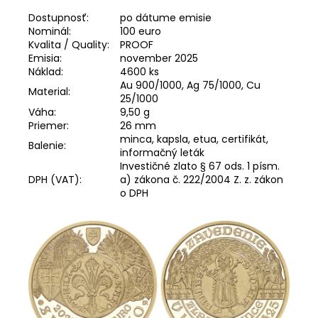
Dostupnosť:
po dátume emisie
Nominál:
100 euro
Kvalita / Quality:
PROOF
Emisia:
november 2025
Náklad:
4600 ks
Au 900/1000, Ag 75/1000, Cu
Material:
25/1000
Váha:
9,50 g
Priemer:
26 mm
minca, kapsla, etua, certifikát,
Balenie:
informačný leták
Investičné zlato § 67 ods. 1 písm.
DPH (VAT):
a) zákona č. 222/2004 Z. z. zákon
o DPH