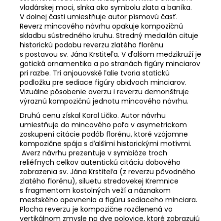
vladárskej moci, slnka ako symbolu zlata a baníka.
V dolnej časti umiestňuje autor písmovú časť.
Reverz mincového návrhu opakuje kompozičnú
skladbu sústredného kruhu. Stredný medailón cituje
historickú podobu reverzu zlatého florénu
s postavou sv. Jána Krstiteľa. V ďalšom medzikruží je
gotická ornamentika a po stranách figúry minciarov
pri razbe. Tri anjouovské ľalie tvoria statickú
podložku pre sediace figúry obidvoch minciarov.
Vizuálne pôsobenie averzu i reverzu demonštruje
výraznú kompozičnú jednotu mincového návrhu.
Druhú cenu získal Karol Ličko. Autor návrhu
umiestňuje do mincového poľa v asymetrickom
zoskupení citácie podôb florénu, ktoré vzájomne
kompozične spája s ďalšími historickými motívmi.
Averz návrhu prezentuje v symbióze troch
reliéfnych celkov autentickú citáciu dobového
zobrazenia sv. Jána Krstiteľa (z reverzu pôvodného
zlatého florénu), siluetu stredovekej Kremnice
s fragmentom kostolných veží a náznakom
mestského opevnenia a figúru sediaceho minciara.
Plocha reverzu je kompozične rozčlenená vo
vertikálnom zmysle na dve polovice, ktoré zobrazujú