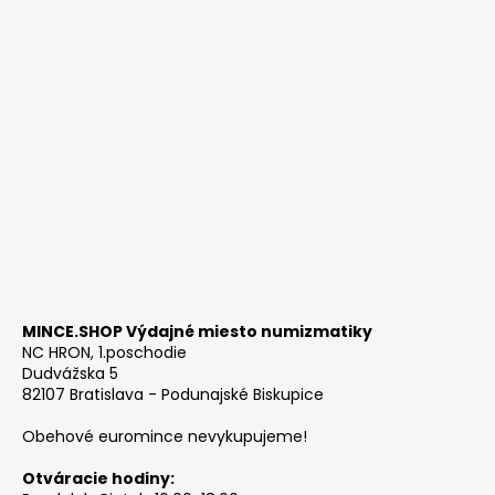
MINCE.SHOP Výdajné miesto numizmatiky
NC HRON, 1.poschodie
Dudvážska 5
82107 Bratislava - Podunajské Biskupice
Obehové euromince nevykupujeme!
Otváracie hodiny: